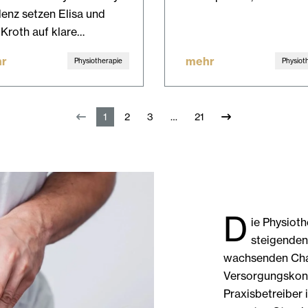
enz setzen Elisa und
 Kroth auf klare…
r
mehr
Physiotherapie
Physiot
1
2
3
21
D
ie Physiot
steigenden
wachsenden Chan
Versorgungskonz
Praxisbetreiber 