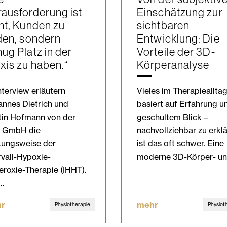
ausforderung ist
Einschätzung zur
ht, Kunden zu
sichtbaren
den, sondern
Entwicklung: Die
ug Platz in der
Vorteile der 3D-
xis zu haben.“
Körperanalyse
nterview erläutern
Vieles im Therapieallta
nnes Dietrich und
basiert auf Erfahrung u
tin Hofmann von der
geschultem Blick –
 GmbH die
nachvollziehbar zu erkl
kungsweise der
ist das oft schwer. Eine
rvall-Hypoxie-
moderne 3D-Körper- u
roxie-Therapie (IHHT).
…
r
mehr
Physiotherapie
Physiot