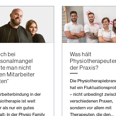
ch bei
Was hält
rsonalmangel
Physiotherapeuten
lte man nicht
der Praxis?
en Mitarbeiter
ten“
Die Physiotherapiebran
hat ein Fluktuationspr
rbeiterbindung in der
– nicht unbedingt zwis
iotherapie ist weit
verschiedenen Praxen,
 als nur ein gutes
sondern vor allem mit
lt: In der Physio Family
Therapeuten, die den…