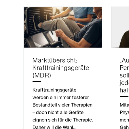
Marktübersicht:
„Au
Krafttrainingsgeräte
Pe
(MDR)
sol
jed
hal
Krafttrainingsgeräte
werden ein immer festerer
Bestandteil vieler Therapien
Mita
– doch nicht alle Geräte
Phys
eignen sich für die Therapie.
mehr
Daher will die Wahl…
Geha