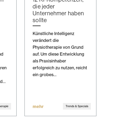
die jeder
Unternehmer haben
sollte
Künstliche Intelligenz
verändert die
g
Physiotherapie von Grund
nd
auf. Um diese Entwicklung
als Praxisinhaber
ären
erfolgreich zu nutzen, reicht
ein grobes…
nd…
mehr
herapie
Trends & Specials