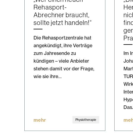
Rehasport-
Her
Abrechner braucht,
nic
sollte jetzt handeln!“
fin
gen
Pra
Die Rehasportzentrale hat
angekündigt, ihre Verträge
zum Jahresende zu
Im I
kündigen – viele Anbieter
Joha
stehen damit vor der Frage,
Mar
wie sie ihre…
TUR
Wir
Inte
Hype
Das
mehr
meh
Physiotherapie