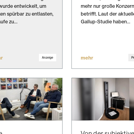
wurde entwickelt, um
mehr nur große Konzer
en spürbar zu entlasten,
betrifft. Laut der aktuel
äufe zu…
Gallup-Studie haben…
r
mehr
Anzeige
P
e
Von der subjektiv