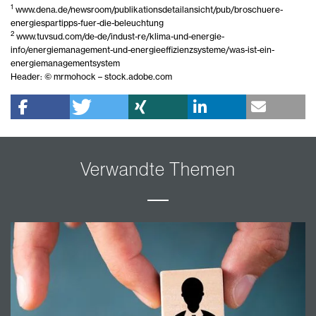
1
www.dena.de/newsroom/publikationsdetailansicht/pub/broschuere-
energiespartipps-fuer-die-beleuchtung
2
www.tuvsud.com/de-de/indust-re/klima-und-energie-
info/energiemanagement-und-energieeffizienzsysteme/was-ist-ein-
energiemanagementsystem
Header: © mrmohock – stock.adobe.com
Verwandte Themen