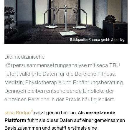
Bildquelle:
© seca gmbh & co. kg.
Die medizinische
Körperzusammensetzungsanalyse mit seca TRU
liefert validierte Daten für die Bereiche Fitness,
Medizin, Physiotherapie und Ernährungsberatung.
Dennoch bleiben entscheidende Einblicke der
einzelnen Bereiche in der Praxis häufig isoliert.
®
seca Bridge
setzt genau hier an. Als
vernetzende
Plattform
führt sie diese Daten auf einer gemeinsamen
Basis zusammen und schafft erstmals eine