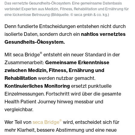
Das vernetzte Gesundheits-Ökosystem: Eine gemeinsame Datenbasis
verbindet Experten aus Medizin, Fitness, Rehabilitation und Ernährung für
eine lückenlose Betreuung (Bildquelle: © seca gmbh & co. kg.)
Denn fundierte Entscheidungen entstehen nicht durch
isolierte Daten, sondern durch ein
nahtlos vernetztes
Gesundheits-Ökosystem.
®
Mit seca Bridge
entsteht ein neuer Standard in der
Zusammenarbeit:
Gemeinsame Erkenntnisse
zwischen Medizin, Fitness, Ernährung und
Rehabilitation
werden nutzbar gemacht.
Kontinuierliches Monitoring
ersetzt punktuelle
Einzelmessungen. Fortschritt wird über die gesamte
Health Patient Journey hinweg messbar und
vergleichbar.
®
Wer Teil von
seca Bridge
wird, entscheidet sich für
mehr Klarheit, bessere Abstimmung und eine neue