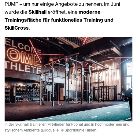
PUMP – um nur einige Angebote zu nennen. Im Juni
wurde die
Skillhall
eröffnet, eine
moderne
Trainingsfläche für funktionelles Training und
SkillCross
.
In der Skillhall trainieren Mitglieder funktional und in hochmodernem und
stylischem Ambiente (Bildquelle: © Sportmühle Hilden)