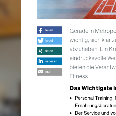
Gerade in Metropol
teilen
wichtig, sich klar
tweet
abzuheben. Ein Kri
teilen
eindrucksvolle Wei
mitteilen
bieten die Verantw
mail
Fitness.
Das Wichtigste i
Personal Training,
Ernährungsberatung
Der Service und vor