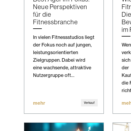
Neue Perspektiven
Fit
für die
Di
Fitnessbranche
Be
im
In vielen Fitnessstudios liegt
der Fokus noch auf jungen,
Wenn
leistungsorientierten
verk
Zielgruppen. Dabei wird
sich
eine wachsende, attraktive
der
Nutzergruppe oft…
Kau
die 
rich
mehr
meh
Verkauf