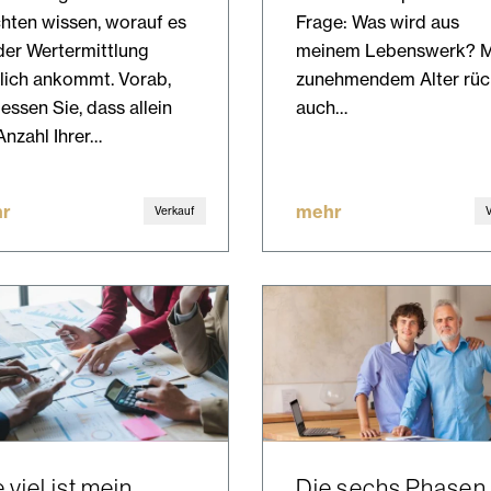
ten wissen, worauf es
Frage: Was wird aus
der Wertermittlung
meinem Lebenswerk? M
lich ankommt. Vorab,
zunehmendem Alter rü
essen Sie, dass allein
auch…
Anzahl Ihrer…
r
mehr
Verkauf
 viel ist mein
Die sechs Phasen