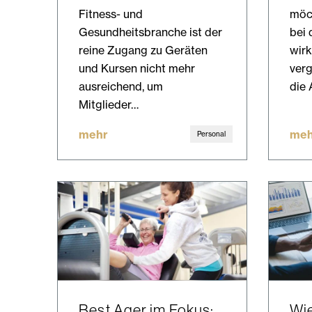
Fitness- und
möch
Gesundheitsbranche ist der
bei 
reine Zugang zu Geräten
wirk
und Kursen nicht mehr
verg
ausreichend, um
die 
Mitglieder…
mehr
meh
Personal
Best Ager im Fokus:
Wie