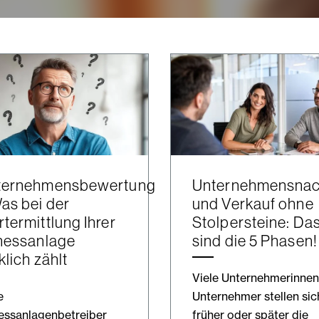
ternehmensbewertung
Unternehmensnac
as bei der
und Verkauf ohne
termittlung Ihrer
Stolpersteine: Da
nessanlage
sind die 5 Phasen!
klich zählt
Viele Unternehmerinnen
e
Unternehmer stellen sic
essanlagenbetreiber
früher oder später die