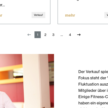
er…
r
mehr
Verkauf
1
2
3
4
Der Verkauf spie
Fokus steht der 
Fluktuation aus
Mitglieder über 
Einige Fitness-C
haben ein eigen