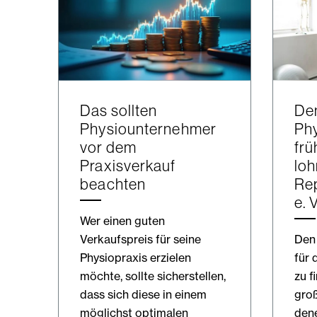
Das sollten
De
Physiounternehmer
Phy
vor dem
frü
Praxisverkauf
loh
beachten
Re
e. 
Wer einen guten
Verkaufspreis für seine
Den 
Physiopraxis erzielen
für 
möchte, sollte sicherstellen,
zu f
dass sich diese in einem
gro
möglichst optimalen
dene