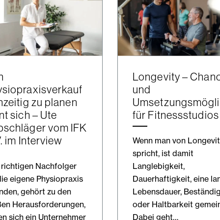
n
Longevity – Chan
siopraxisverkauf
und
hzeitig zu planen
Umsetzungsmögli
nt sich – Ute
für Fitnessstudios
pschläger vom IFK
V. im Interview
Wenn man von Longevit
spricht, ist damit
richtigen Nachfolger
Langlebigkeit,
die eigene Physiopraxis
Dauerhaftigkeit, eine la
inden, gehört zu den
Lebensdauer, Beständig
ßen Herausforderungen,
oder Haltbarkeit gemein
n sich ein Unternehmer
Dabei geht…