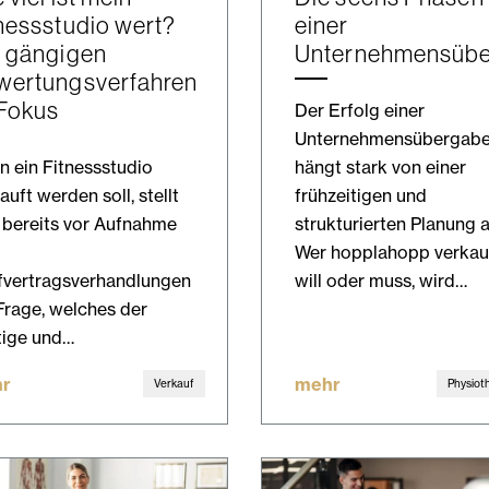
nessstudio wert?
einer
e gängigen
Unternehmensüb
wertungsverfahren
 Fokus
Der Erfolg einer
Unternehmensübergab
 ein Fitnessstudio
hängt stark von einer
auft werden soll, stellt
frühzeitigen und
 bereits vor Aufnahme
strukturierten Planung a
Wer hopplahopp verkau
fvertragsverhandlungen
will oder muss, wird…
Frage, welches der
tige und…
r
mehr
Verkauf
Physiot