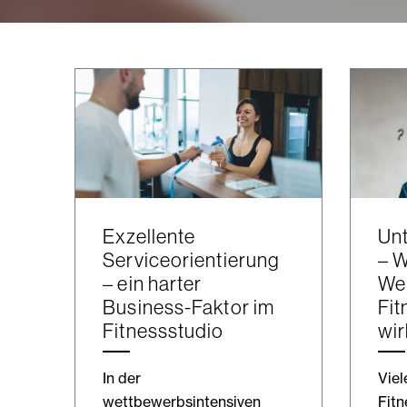
Exzellente
Un
Serviceorientierung
– W
– ein harter
Wer
Business-Faktor im
Fit
Fitnessstudio
wir
In der
Viel
wettbewerbsintensiven
Fitn