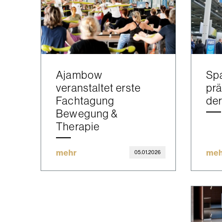
Ajambow
Spa
veranstaltet erste
prä
Fachtagung
de
Bewegung &
Therapie
mehr
meh
05.01.2026