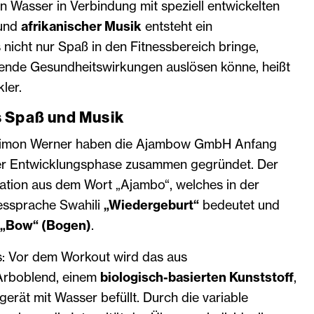
 Wasser in Verbindung mit speziell entwickelten
und
afrikanischer Musik
entsteht ein
s nicht nur Spaß in den Fitnessbereich bringe,
ende Gesundheitswirkungen auslösen könne, heißt
ler.
 Spaß und Musik
Simon Werner haben die Ajambow GmbH Anfang
er Entwicklungsphase zusammen gegründet. Der
ation aus dem Wort „Ajambo“, welches in der
essprache Swahili
„Wiedergeburt“
bedeutet und
„Bow“ (Bogen)
.
es: Vor dem Workout wird das aus
Arboblend, einem
biologisch-basierten Kunststoff
,
gerät mit Wasser befüllt. Durch die variable