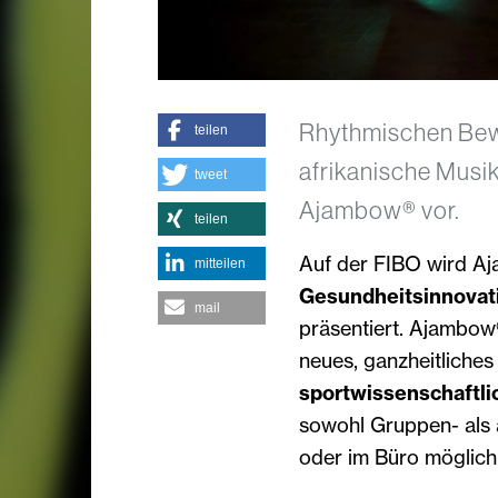
Rhythmischen Bewe
teilen
afrikanische Musi
tweet
Ajambow® vor.
teilen
Auf der FIBO wird A
mitteilen
Gesundheitsinnovat
mail
präsentiert. Ajambow®
neues, ganzheitliche
sportwissenschaftli
sowohl Gruppen- als 
oder im Büro möglich 