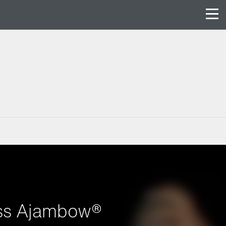
ess Ajambow®