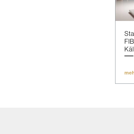
Sta
FIB
Käl
meh