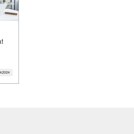
at
4.2024