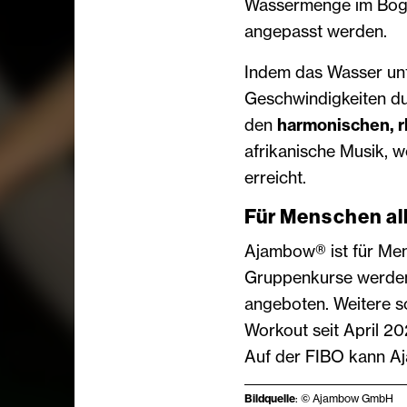
Wassermenge im Bogen
angepasst werden.
Indem das Wasser unt
Geschwindigkeiten dur
den
harmonischen, 
afrikanische Musik, w
erreicht.
Für Menschen all
Ajambow® ist für Mens
Gruppenkurse werden
angeboten. Weitere s
Workout seit April 2
Auf der FIBO kann 
Bildquelle
: © Ajambow GmbH