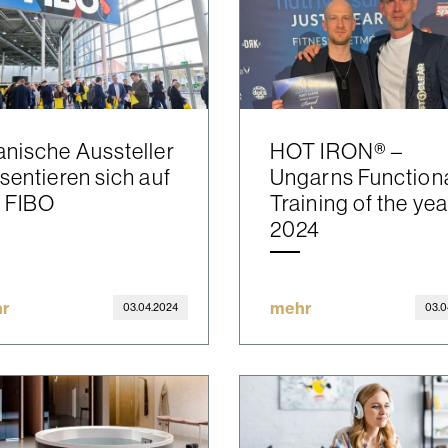
nische Aussteller
HOT IRON® –
sentieren sich auf
Ungarns Function
r FIBO
Training of the yea
2024
r
mehr
03.04.2024
03.0