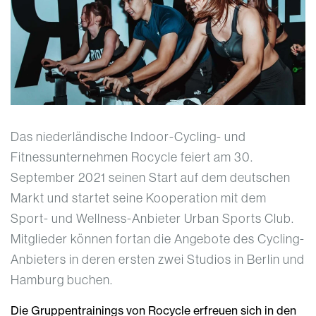
Das niederländische Indoor-Cycling- und
Fitnessunternehmen Rocycle feiert am 30.
September 2021 seinen Start auf dem deutschen
Markt und startet seine Kooperation mit dem
Sport- und Wellness-Anbieter Urban Sports Club.
Mitglieder können fortan die Angebote des Cycling-
Anbieters in deren ersten zwei Studios in Berlin und
Hamburg buchen.
Die Gruppentrainings von Rocycle erfreuen sich in den