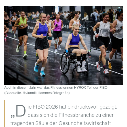
Auch in diesem Jahr war das Fitnessrennen HYROX Teil der FIBO
(Bildquelle: © Jannik Hammes Fotografie)
„D
ie FIBO 2026 hat eindrucksvoll gezeigt,
dass sich die Fitnessbranche zu einer
tragenden Säule der Gesundheitswirtschaft