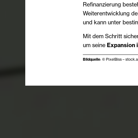
Refinanzierung besteh
Weiterentwicklung de
und kann unter best
Mit dem Schritt sicher
um seine
Expansion 
Bildquelle
: © PixelBiss – stock