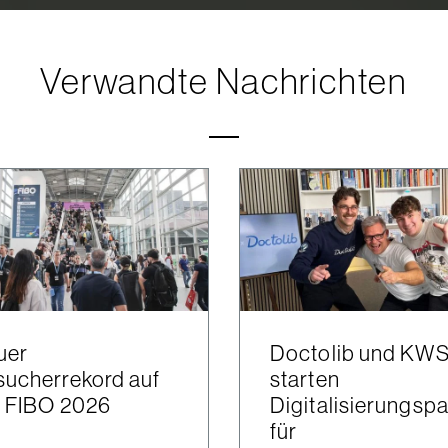
Verwandte Nachrichten
uer
Doctolib und KW
ucherrekord auf
starten
r FIBO 2026
Digitalisierungsp
für