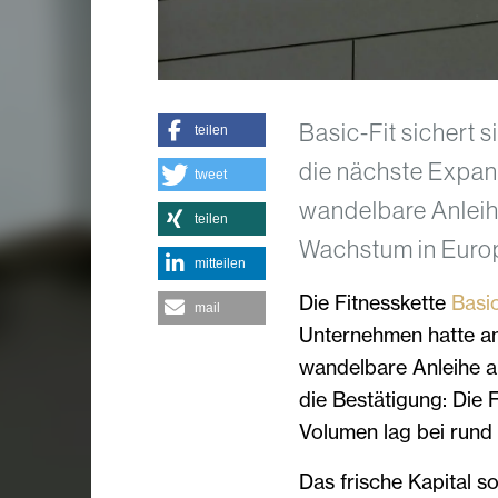
Basic-Fit sichert s
teilen
die nächste Expan
tweet
wandelbare Anleihe 
teilen
Wachstum in Europ
mitteilen
Die Fitnesskette
Basic
mail
Unternehmen hatte a
wandelbare Anleihe a
die Bestätigung: Die 
Volumen lag bei rund 
Das frische Kapital s