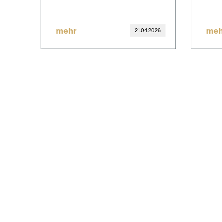
mehr
meh
21.04.2026