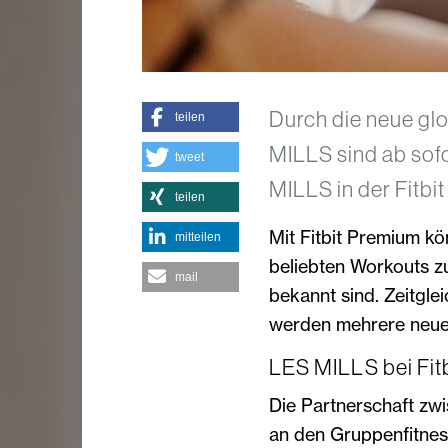
Durch die neue glo
teilen
MILLS sind ab sof
tweet
MILLS in der Fitbi
teilen
Mit Fitbit Premium kön
mitteilen
beliebten Workouts zu
mail
bekannt sind. Zeitgl
werden mehrere neue 
LES MILLS bei Fit
Die Partnerschaft zw
an den Gruppenfitnes