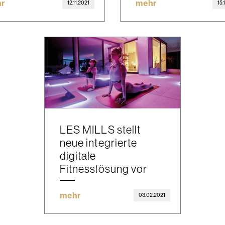
r
mehr
12.11.2021
15.
LES MILLS stellt
neue integrierte
digitale
Fitnesslösung vor
mehr
03.02.2021