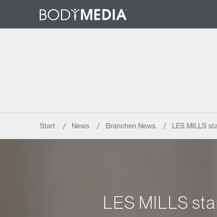
Start
News
Branchen News
LES MILLS sta
LES MILLS star