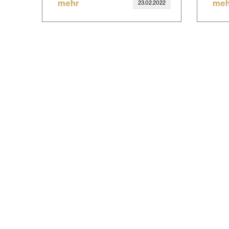
mehr
meh
23.02.2022