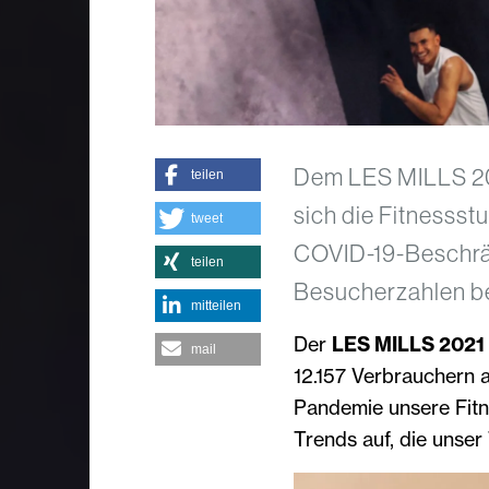
Dem LES MILLS 202
teilen
sich die Fitnessst
tweet
COVID-19-Beschrä
teilen
Besucherzahlen be
mitteilen
Der
LES MILLS 2021 
mail
12.157 Verbrauchern a
Pandemie unsere Fitn
Trends auf, die unse