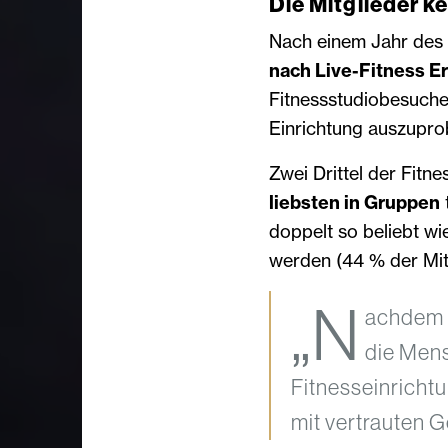
Die Mitglieder k
Nach einem Jahr des u
nach Live-Fitness­ E
Fitnessstudiobesucher 
Einrichtung auszupro
Zwei Drittel der Fitn
liebsten in Gruppen
t
doppelt so beliebt wi
werden (44 % der Mit
„N
achdem 
die Mens
Fitnesseinricht
mit vertrauten G