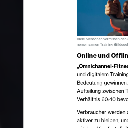
Viele Menschen vermissen den S
gemeinsamen Training (Bildquell
Online und Offli
„Omnichannel-Fitne
und digitalem Traini
Bedeutung gewinnen, 
Aufteilung zwischen T
Verhältnis 60:40 bevo
Verbraucher werden al
aktiver zu bleiben, 