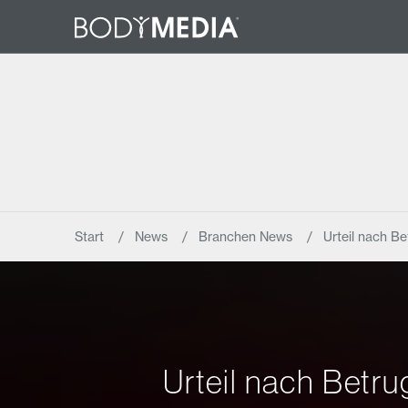
Start
News
Branchen News
Urteil nach B
Urteil nach Betr