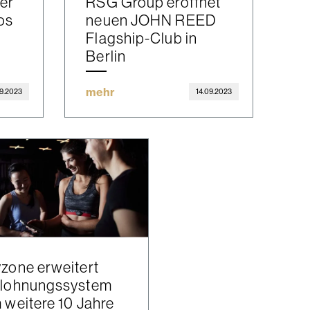
ier
RSG Group eröffnet
os
neuen JOHN REED
Flagship-Club in
Berlin
mehr
09.2023
14.09.2023
zone erweitert
lohnungssystem
 weitere 10 Jahre