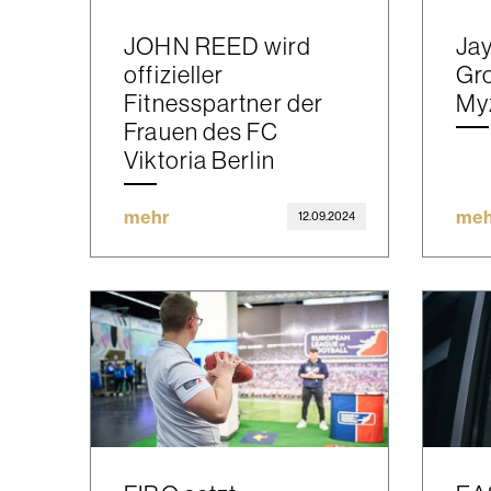
JOHN REED wird
Jay
offizieller
Gr
Fitnesspartner der
My
Frauen des FC
Viktoria Berlin
mehr
meh
12.09.2024