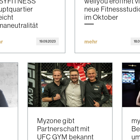
SYFITNESS
wellyou eröffnet v
ptquartier
neue Fitnessstudi
eicht
im Oktober
maneutralität
r
mehr
19.09.2023
18.
Myzone gibt
my
Partnerschaft mit
Be
UFC GYM bekannt
um