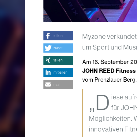
Myzone verkündet 
teilen
um Sport und Musik
tweet
teilen
Am 16. September 20
JOHN REED Fitness 
mitteilen
vom Prenzlauer Berg
mail
„D
iese auf
für JOHN
Möglichkeiten. 
innovativen Fit