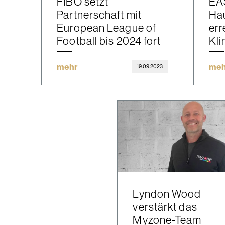
FIBO setzt
EA
Partnerschaft mit
Hau
European League of
err
Football bis 2024 fort
Kli
mehr
meh
19.09.2023
Lyndon Wood
verstärkt das
Myzone-Team