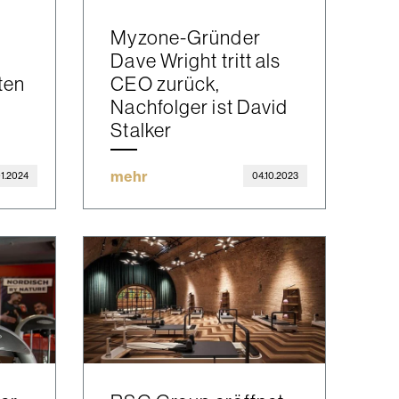
Myzone-Gründer
Dave Wright tritt als
ten
CEO zurück,
Nachfolger ist David
Stalker
mehr
01.2024
04.10.2023