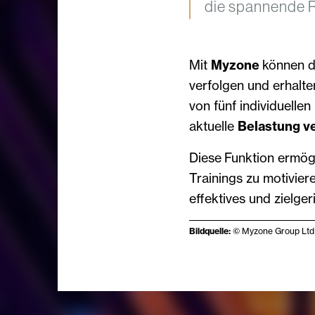
die spannende Re
Mit
Myzone
können di
verfolgen und erhalt
von fünf individuellen 
aktuelle
Belastung v
Diese Funktion ermögl
Trainings zu motiviere
effektives und zielge
Bildquelle:
© Myzone Group Ltd