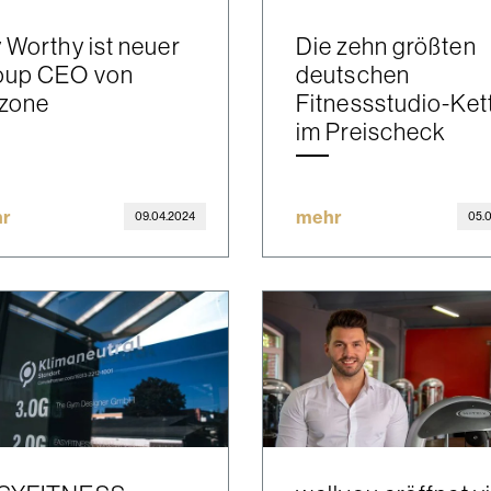
 Worthy ist neuer
Die zehn größten
oup CEO von
deutschen
zone
Fitnessstudio-Ket
im Preischeck
r
mehr
09.04.2024
05.