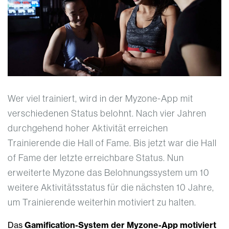
Wer viel trainiert, wird in der Myzone-App mit
verschiedenen Status belohnt. Nach vier Jahren
durchgehend hoher Aktivität erreichen
Trainierende die Hall of Fame. Bis jetzt war die Hall
of Fame der letzte erreichbare Status. Nun
erweiterte Myzone das Belohnungssystem um 10
weitere Aktivitätsstatus für die nächsten 10 Jahre,
um Trainierende weiterhin motiviert zu halten.
Das
Gamification-System der Myzone-App motiviert