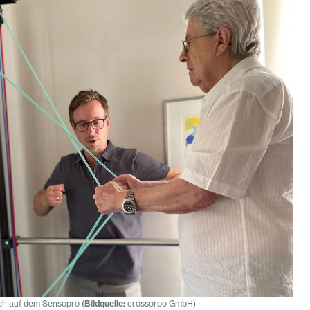
ich auf dem Sensopro (
Bildquelle:
crossorpo GmbH)