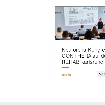
Neuroreha-Kongre
CON.THERA auf d
REHAB Karlsruhe
mehr
14.0