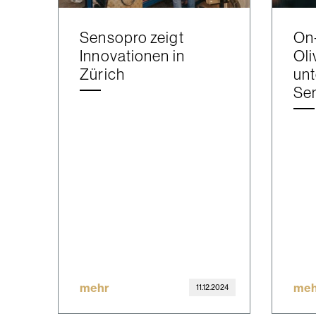
Sensopro zeigt
On
Innovationen in
Oli
Zürich
unt
Se
mehr
meh
11.12.2024