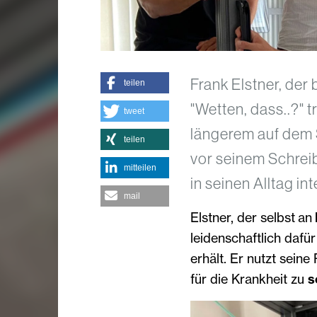
Frank Elstner, der
teilen
"Wetten, dass..?" t
tweet
längerem auf dem S
teilen
vor seinem Schreib
mitteilen
in seinen Alltag in
mail
Elstner, der selbst an
leidenschaftlich dafür
erhält. Er nutzt seine
für die Krankheit zu
s