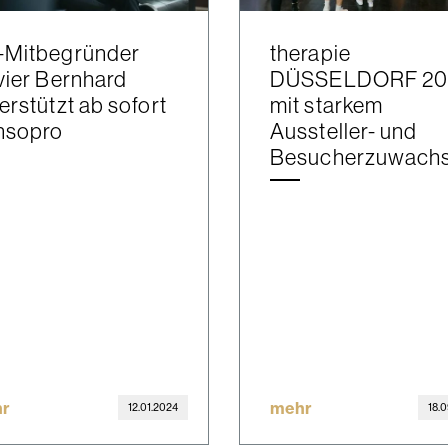
-Mitbegründer
therapie
vier Bernhard
DÜSSELDORF 20
erstützt ab sofort
mit starkem
nsopro
Aussteller- und
Besucherzuwach
r
mehr
12.01.2024
18.