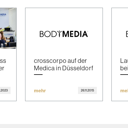
ss
crosscorpo auf der
La
er
Medica in Düsseldorf
be
mehr
me
3.2023
26.11.2015