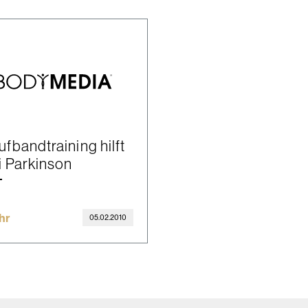
ufbandtraining hilft
i Parkinson
hr
05.02.2010