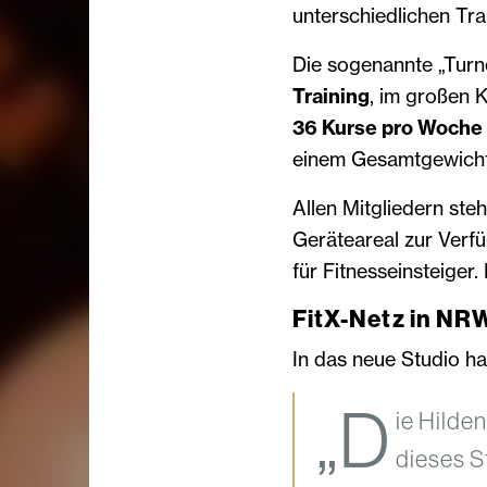
unterschiedlichen Tra
Die sogenannte „Turn
Training
, im großen 
36 Kurse pro Woche
einem Gesamtgewicht 
Allen Mitgliedern st
Geräteareal zur Verfü
für Fitnesseinsteiger
FitX-Netz in NR
In das neue Studio ha
„D
ie Hilde
dieses St