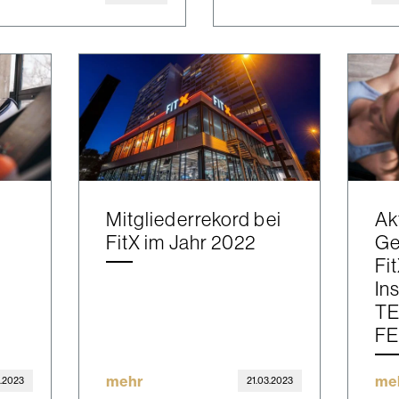
Mitgliederrekord bei
Ak
FitX im Jahr 2022
Ge
Fi
In
T
F
mehr
me
.2023
21.03.2023