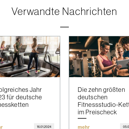
Verwandte Nachrichten
olgreiches Jahr
Die zehn größten
3 für deutsche
deutschen
nessketten
Fitnessstudio-Ket
im Preischeck
r
mehr
16.01.2024
05.