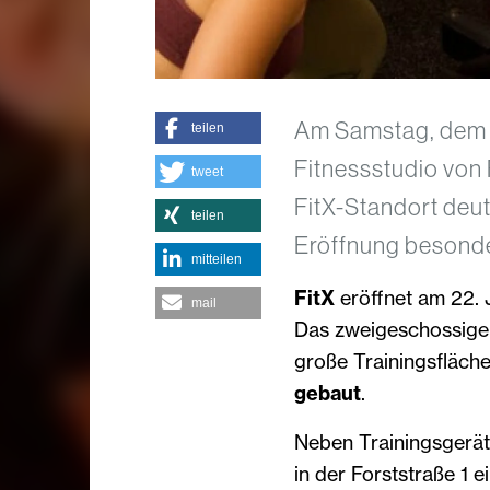
Am Samstag, dem 22
teilen
Fitnessstudio von F
tweet
FitX-Standort deut
teilen
Eröffnung besond
mitteilen
FitX
eröffnet am 22. J
mail
Das zweigeschossige 
große Trainingsfläch
gebaut
.
Neben Trainingsgerät
in der Forststraße 1 