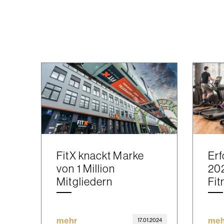
FitX knackt Marke
Erf
von 1 Million
202
Mitgliedern
Fit
mehr
meh
17.01.2024