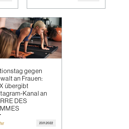
tionstag gegen
walt an Frauen:
tX übergibt
stagram-Kanal an
ERRE DES
EMMES
hr
23.11.2022