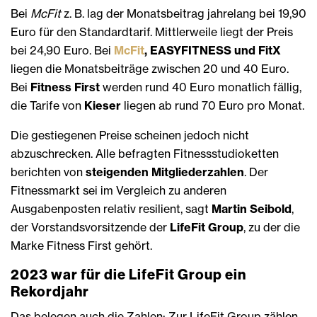
Bei
McFit
z. B. lag der Monatsbeitrag jahrelang bei 19,90
Euro für den Standardtarif. Mittlerweile liegt der Preis
bei 24,90 Euro. Bei
McFit
, EASYFITNESS und FitX
liegen die Monatsbeiträge zwischen 20 und 40 Euro.
Bei
Fitness First
werden rund 40 Euro monatlich fällig,
die Tarife von
Kieser
liegen ab rund 70 Euro pro Monat.
Die gestiegenen Preise scheinen jedoch nicht
abzuschrecken. Alle befragten Fitnessstudioketten
berichten von
steigenden Mitgliederzahlen
. Der
Fitnessmarkt sei im Vergleich zu anderen
Ausgabenposten relativ resilient, sagt
Martin Seibold
,
der Vorstandsvorsitzende der
LifeFit Group
, zu der die
Marke Fitness First gehört.
2023 war für die LifeFit Group ein
Rekordjahr
Das belegen auch die Zahlen: Zur LifeFit Group zählen