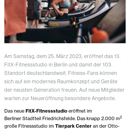
Am Samstag, dem 25. März 2023, eröffnet das 13.
FitX-Fitnessstudio in Berlin und damit der 103.
Standort deutschlandweit. Fitness-Fans können
sich auf ein modernes Raumkonzept und Geräte
der neusten Generation freuen. Auf neue Mitglieder
warten zur Neueröffnung besondere Angebote.
Das neue
FitX-Fitnessstudio
eröffnet im
2
Berliner Stadtteil Friedrichsfelde. Das knapp 2.000 m
große Fitnessstudio im
Tierpark Center
an der Otto-