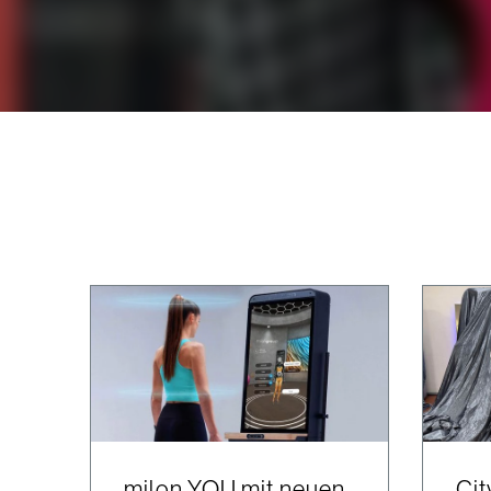
milon YOU mit neuen
Cit