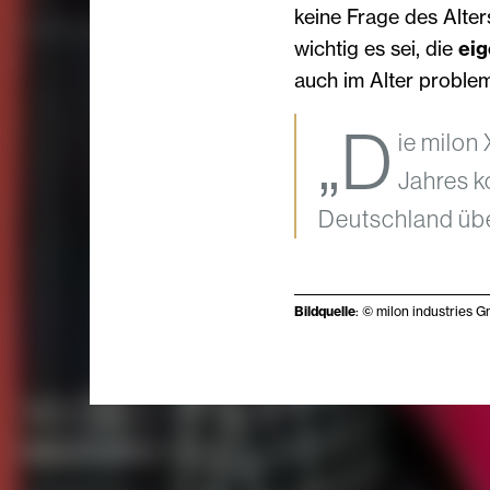
keine Frage des Alters
wichtig es sei, die
eig
auch im Alter problem
„D
ie milon 
Jahres k
Deutschland üb
Bildquelle
: © milon industries 