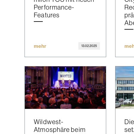
Performance-
Re
Features
prä
Abe
mehr
meh
13.02.2025
Wildwest-
Di
Atmosphäre beim
set