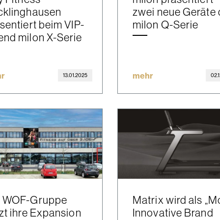
cklinghausen
zwei neue Geräte 
sentiert beim VIP-
milon Q-Serie
nd milon X-Serie
r
mehr
13.01.2025
02.
e WOF-Gruppe
Matrix wird als „M
zt ihre Expansion
Innovative Brand