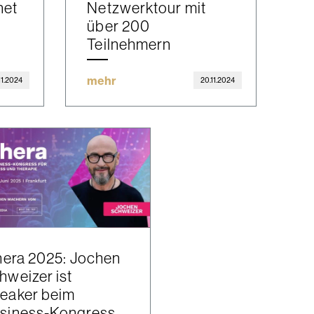
net
Netzwerktour mit
über 200
Teilnehmern
mehr
.11.2024
20.11.2024
thera 2025: Jochen
hweizer ist
eaker beim
siness-Kongress