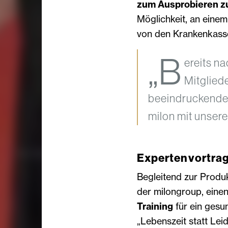
zum Ausprobieren z
Möglichkeit, an eine
von den Krankenkasse
„B
ereits n
Mitgliede
beeindruckender 
milon mit unsere
Expertenvortrag:
Begleitend zur Produk
der milongroup, eine
Training
für ein gesu
„Lebenszeit statt Lei