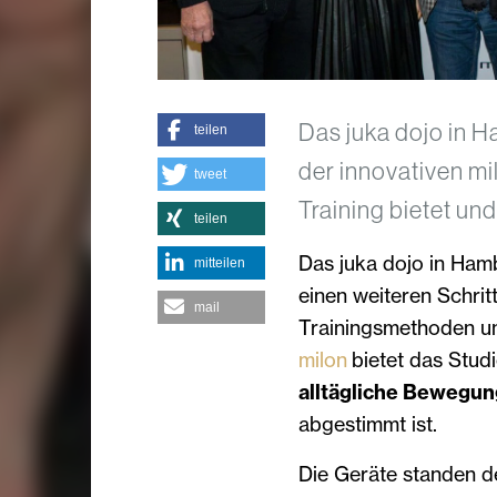
Das juka dojo in H
teilen
der innovativen mil
tweet
Training bietet un
teilen
Das juka dojo in Ham
mitteilen
einen weiteren Schrit
mail
Trainingsmethoden un
milon
bietet das Studi
alltägliche Bewegun
abgestimmt ist.
Die Geräte standen de