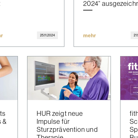
t
2024“ ausgezeich
r
mehr
25.11.2024
21
ts
HUR zeigt neue
fi
s &
Impulse für
Sc
Sturzprävention und
Sp
Therapie
Bu