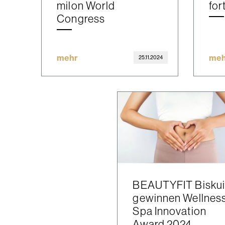
milon World
for
Congress
mehr
meh
25.11.2024
BEAUTYFIT Biskui
gewinnen Wellnes
Spa Innovation
Award 2024