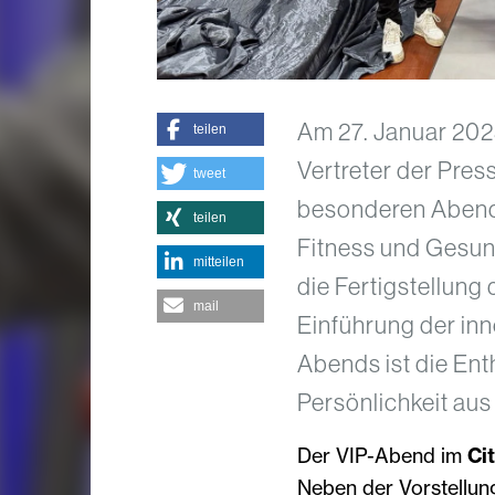
Am 27. Januar 202
teilen
Vertreter der Pres
tweet
besonderen Abend 
teilen
Fitness und Gesund
mitteilen
die Fertigstellun
mail
Einführung der inn
Abends ist die Ent
Persönlichkeit au
Der VIP-Abend im
Ci
Neben der Vorstellun