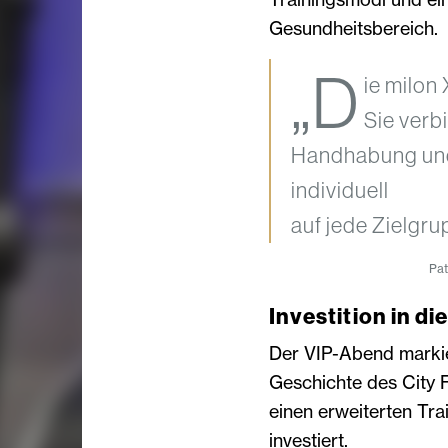
Gesundheitsbereich.
„D
ie milon 
Sie verb
Handhabung und 
individuell
auf jede Zielgru
Pat
Investition in di
Der VIP-Abend markier
Geschichte des City 
einen erweiterten Tr
investiert.