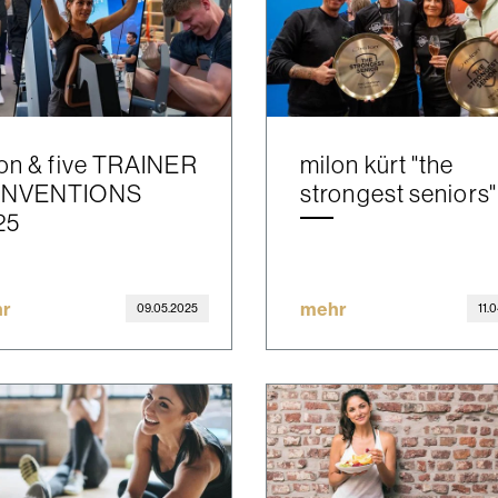
on & five TRAINER
milon kürt "the
NVENTIONS
strongest seniors"
25
r
mehr
09.05.2025
11.