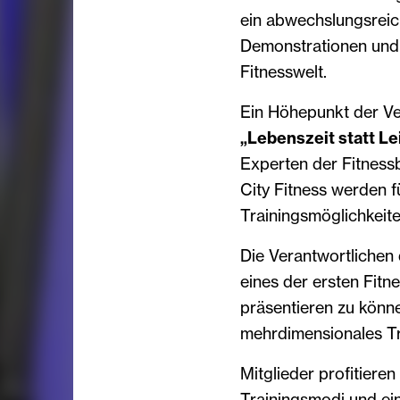
ein abwechslungsreic
Demonstrationen und 
Fitnesswelt.
Ein Höhepunkt der Ve
„Lebenszeit statt Le
Experten der Fitness
City Fitness werden f
Trainingsmöglichkeite
Die Verantwortlichen 
eines der ersten Fitn
präsentieren zu könn
mehrdimensionales Tra
Mitglieder profitiere
Trainingsmodi und ein