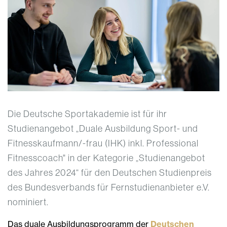
Die Deutsche Sportakademie ist für ihr
Studienangebot „Duale Ausbildung Sport- und
Fitnesskaufmann/-frau (IHK) inkl. Professional
Fitnesscoach" in der Kategorie „Studienangebot
des Jahres 2024“ für den Deutschen Studienpreis
des Bundesverbands für Fernstudienanbieter e.V.
nominiert.
Das duale Ausbildungsprogramm der
Deutschen