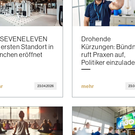
TSEVENELEVEN
Drohende
 ersten Standort in
Kürzungen: Bündn
nchen eröffnet
ruft Praxen auf,
Politiker einzulad
r
mehr
23.04.2026
23.0