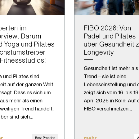
erten im
FIBO 2026: Von
erview: Darum
Padel und Pilates
d Yoga und Pilates
über Gesundheit 
chstumstreiber
Longevity
 Fitnessstudios!
Gesundheit ist mehr als
 und Pilates sind
Trend – sie ist eine
eit auf der ganzen Welt
Lebenseinstellung und 
sagt. Dass es sich um
zeigt sich vom 16. bis 19
aus mehr als einen
April 2026 in Köln: Auf 
weiligen Trend handelt,
FIBO verschmelzen…
ber sind sich…
r
mehr
Best Practice
A