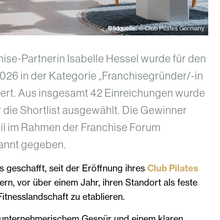
Bildquelle:
© Club Pilates Germany
hise-Partnerin Isabelle Hessel wurde für den
026 in der Kategorie „Franchisegründer/-in
iert. Aus insgesamt 42 Einreichungen wurde
ür die Shortlist ausgewählt. Die Gewinner
il im Rahmen der Franchise Forum
annt gegeben.
s geschafft, seit der Eröffnung ihres
Club Pilates
ern, vor über einem Jahr, ihren Standort als feste
Fitnesslandschaft zu etablieren.
 unternehmerischem Gespür und einem klaren