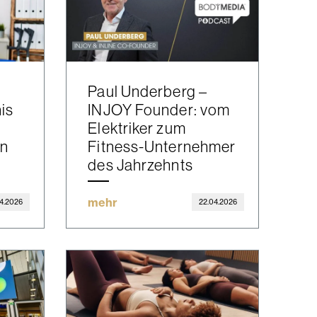
Paul Underberg –
is
INJOY Founder: vom
Elektriker zum
en
Fitness-Unternehmer
des Jahrzehnts
mehr
4.2026
22.04.2026