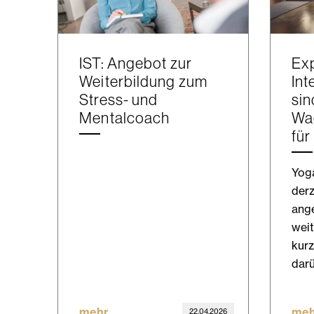
IST: Angebot zur
Exp
Weiterbildung zum
Int
Stress- und
sin
Mentalcoach
Wa
für
Yoga
derz
ange
weit
kurz
darü
mehr
meh
22.04.2026