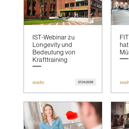
IST-Webinar zu
FI
Longevity und
hat
Bedeutung von
Mü
Krafttraining
mehr
meh
27.04.2026