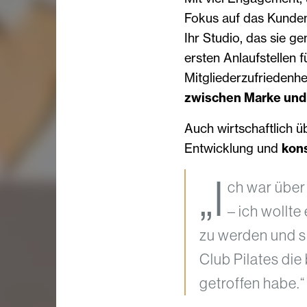
Fokus auf das Kunden
Ihr Studio, das sie ge
ersten Anlaufstellen f
Mitgliederzufriedenh
zwischen Marke un
Auch wirtschaftlich ü
Entwicklung und
kon
„I
ch war über
– ich wollt
zu werden und si
Club Pilates die
getroffen habe.“