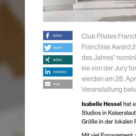
Club Pilates Franc
teilen
Franchise Award 2
tweet
des Jahres“ nomin
teilen
sie von der Jury f
mitteilen
werden am 28. Apr
mail
Veranstaltung bek
Isabelle Hessel
hat e
Studios in Kaiserslaut
Größe in der lokalen 
Mit viel Engagement,