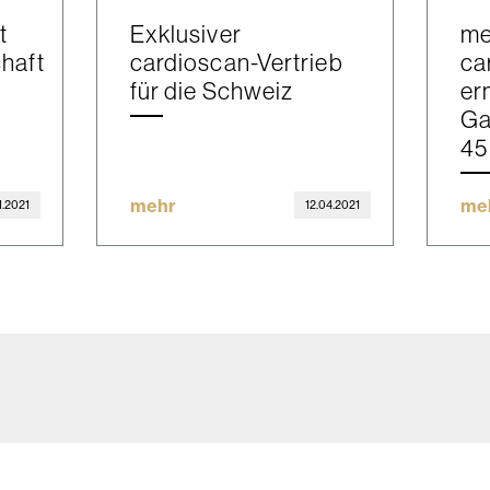
t
Exklusiver
me
haft
cardioscan-Vertrieb
ca
für die Schweiz
er
Ga
45
mehr
me
1.2021
12.04.2021