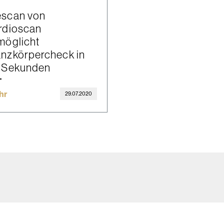
scan von
rdioscan
möglicht
nzkörpercheck in
 Sekunden
hr
29.07.2020