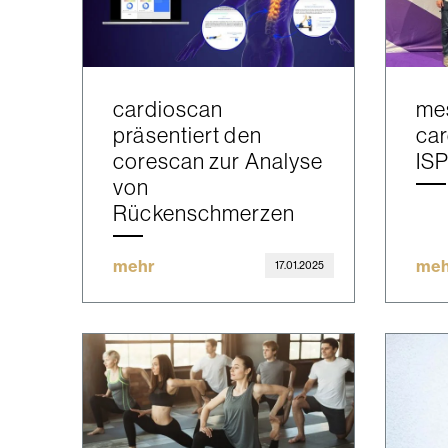
cardioscan
me
präsentiert den
car
corescan zur Analyse
IS
von
Rückenschmerzen
mehr
meh
17.01.2025