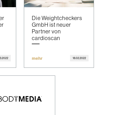
er
Die Weightcheckers
er
GmbH ist neuer
Partner von
cardioscan
mehr
3.2022
18.02.2022