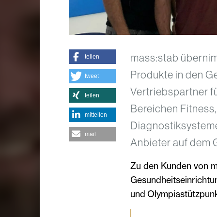
mass:stab übernim
teilen
Produkte in den Geb
tweet
Vertriebspartner 
teilen
Bereichen Fitness,
mitteilen
Diagnostiksysteme
mail
Anbieter auf dem 
Zu den Kunden von ma
Gesundheitseinrichtun
und Olympiastützpunk