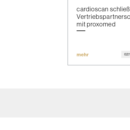
cardioscan schließ
Vertriebspartnersc
mit proxomed
mehr
02.1