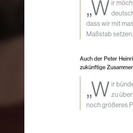
„W
ir möch
deutsch
dass wir mit ma
Maßstab setzen.
Auch der Peter Heinri
zukünftige Zusammen
„W
ir bünd
zu über
noch größeres P