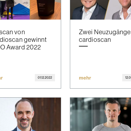
scan von
Zwei Neuzugänge 
dioscan gewinnt
cardioscan
PO Award 2022
r
mehr
01.12.2022
12.