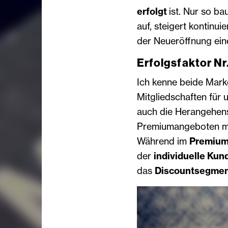
erfolgt
ist. Nur so ba
auf, steigert kontinui
der Neueröffnung eine
Erfolgsfaktor Nr
Ich kenne beide ­Mark
Mitgliedschaften für 
auch die Herangehen
Premiumangeboten mit
Während im
Premiu
der
individuelle Kun
das
Discountsegme