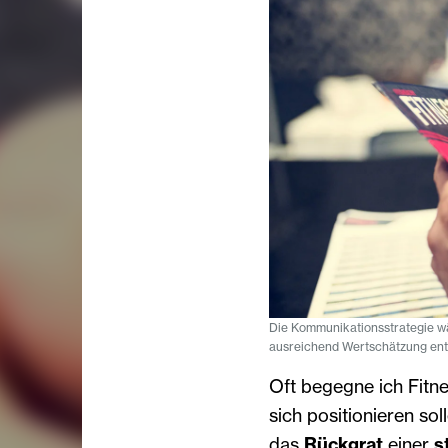
Die Kommunikationsstrategie wä
ausreichend Wertschätzung entg
Oft begegne ich Fitn
sich positionieren sol
das
Rückgrat
einer
s