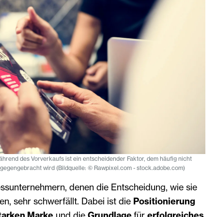
hrend des Vorverkaufs ist ein entscheidender Faktor, dem häufig nicht
egengebracht wird (Bildquelle: © Rawpixel.com - stock.adobe.com)
essunternehmern, denen die Entscheidung, wie sie
len, sehr schwerfällt. Dabei ist die
Positionierung
tarken Marke
und die ­
Grundlage
für
erfolgreiches