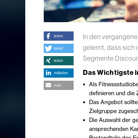
In den vergangenen
teilen
gelernt, dass sich
tweet
Segmente Discoun
teilen
Das Wichtigste i
mitteilen
Als Fitnessstudiobe
mail
definieren und die 
Das Angebot sollte
Zielgruppe zugesch
Die Auswahl der ge
ansprechenden Kam
Bestandteile des Er