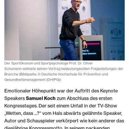
Der Sportökonom und Sportpsychologe Prof. Dr. Oliver
Schumann widmete seinen Vortrag bedeutungsvollen Fragestellungen der
Branche (BIldquelle: © Deutsche Hochschule für Prävention und
Gesundheitsmanagement (DHfPG))
Emotionaler Höhepunkt war der Auftritt des Keynote
Speakers
Samuel Koch
zum Abschluss des ersten
Kongresstages. Der seit einem Unfall in der TV-Show
„Wetten, dass ...?“ vom Hals abwärts gelähmte Speaker,
Autor und Schauspieler verkörpert wie kein anderer das
diesjährige Kongressmotto. In seinem packenden