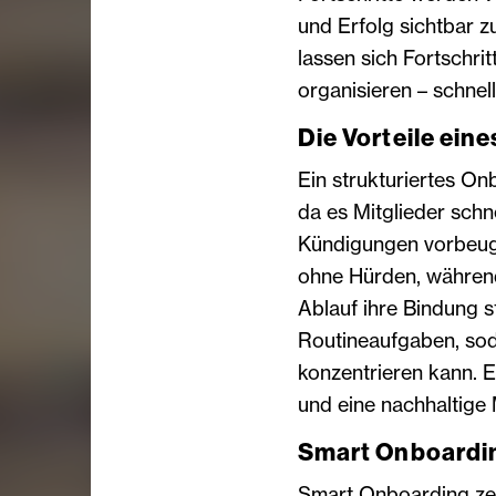
und Erfolg sichtbar 
lassen sich Fortschri
organisieren – schnell
Die Vorteile ein
Ein strukturiertes Onb
da es Mitglieder schne
Kündigungen vorbeug
ohne Hürden, während
Ablauf ihre Bindung 
Routineaufgaben, sod
konzentrieren kann. E
und eine nachhaltige 
Smart Onboarding
Smart Onboarding zeig