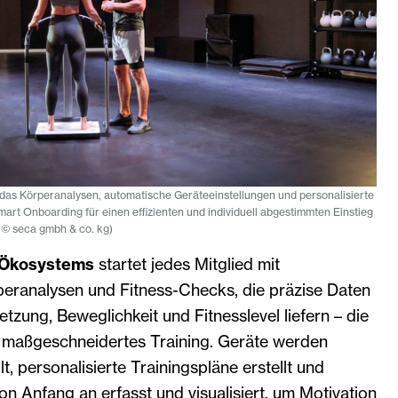
 das Körperanalysen, automatische Geräteeinstellungen und personalisierte
mart Onboarding für einen effizienten und individuell abgestimmten Einstieg
: © seca gmbh & co. kg)
n Ökosystems
startet jedes Mitglied mit
eranalysen und Fitness-Checks, die präzise Daten
ung, Beweglichkeit und Fitnesslevel liefern – die
in maßgeschneidertes Training. Geräte werden
t, personalisierte Trainingspläne erstellt und
on Anfang an erfasst und visualisiert, um Motivation