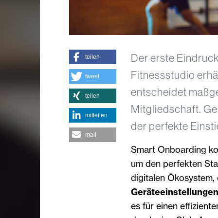
Der erste Eindruck
teilen
Fitnessstudio erhä
tweet
entscheidet maßgeb
teilen
Mitgliedschaft. Ge
mitteilen
der perfekte Einsti
mail
Smart Onboarding komb
um den perfekten Star
digitalen Ökosystem,
Geräteeinstellunge
es für einen effizient