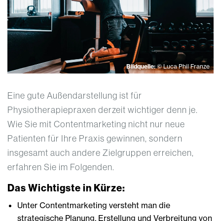
Bildquelle:
© Luca Phil Franze
Eine gute Außendarstellung ist für
Physiotherapiepraxen derzeit wichtiger denn je.
Wie Sie mit Contentmarketing nicht nur neue
Patienten für Ihre Praxis gewinnen, sondern
insgesamt auch andere Zielgruppen erreichen,
erfahren Sie im Folgenden.
Das Wichtigste in Kürze:
Unter Contentmarketing versteht man die
strategische Planung, Erstellung und Verbreitung von