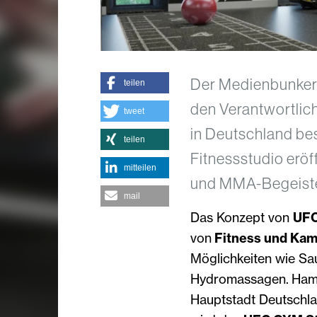
Der Medienbunker 
teilen
den Verantwortlich
tweet
in Deutschland bes
teilen
Fitnessstudio eröf
mitteilen
und MMA-Begeiste
mail
Das Konzept von
UF
von
Fitness und Ka
Möglichkeiten wie S
Hydromassagen. Hambu
Hauptstadt Deutschl