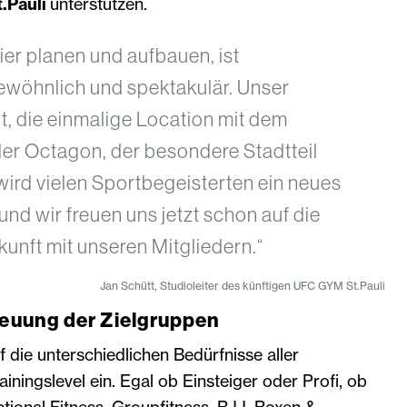
.Pauli
unterstützen.
hier planen und aufbauen, ist
wöhnlich und spektakulär. Unser
t, die einmalige Location mit dem
er Octagon, der besondere Stadtteil
s wird vielen Sportbegeisterten ein neues
d wir freuen uns jetzt schon auf die
nft mit unseren Mitgliedern.“
Jan Schütt, Studioleiter des künftigen UFC GYM St.Pauli
reuung der Zielgruppen
f die unterschiedlichen Bedürfnisse aller
iningslevel ein. Egal ob Einsteiger oder Profi, ob
ctional Fitness, Groupfitness, BJJ, Boxen &