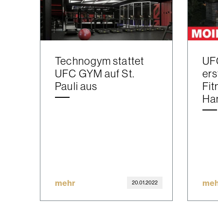
Technogym stattet
UF
UFC GYM auf St.
ers
Pauli aus
Fit
Ha
mehr
meh
20.01.2022