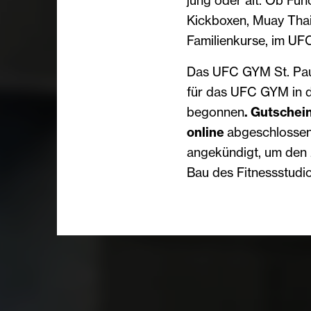
Kickboxen, Muay Thai
Familienkurse, im UF
Das UFC GYM St. Paul
für das UFC GYM in d
begonnen
. Gutschei
online
abgeschlossen 
angekündigt, um den 
Bau des Fitnessstudio