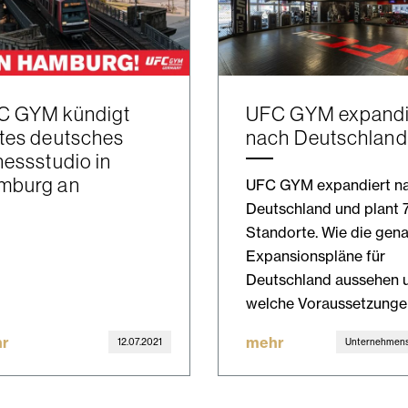
C GYM kündigt
UFC GYM expandi
tes deutsches
nach Deutschland
nessstudio in
mburg an
UFC GYM expandiert n
Deutschland und plant 
Standorte. Wie die gen
Expansionspläne für
Deutschland aussehen 
welche Voraussetzung
r
mehr
12.07.2021
Unternehmens