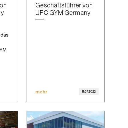
von
Geschäftsführer von
ny
UFC GYM Germany
 das
GYM
mehr
11.07.2022