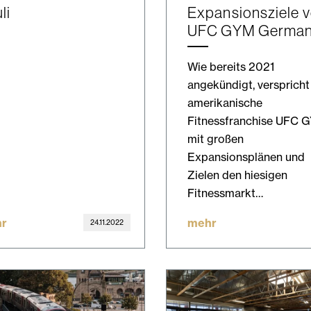
li
Expansionsziele 
UFC GYM Germa
Wie bereits 2021
angekündigt, verspricht
amerikanische
Fitnessfranchise UFC 
mit großen
Expansionsplänen und
Zielen den hiesigen
Fitnessmarkt…
r
mehr
24.11.2022