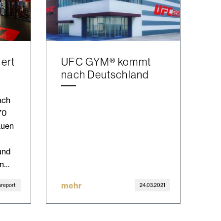
ert
UFC GYM® kommt
nach Deutschland
ach
70
auen
und
en…
mehr
report
24.03.2021