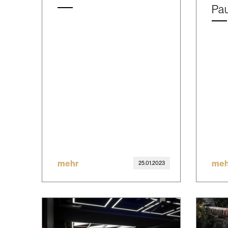
Pau
mehr
meh
25.01.2023