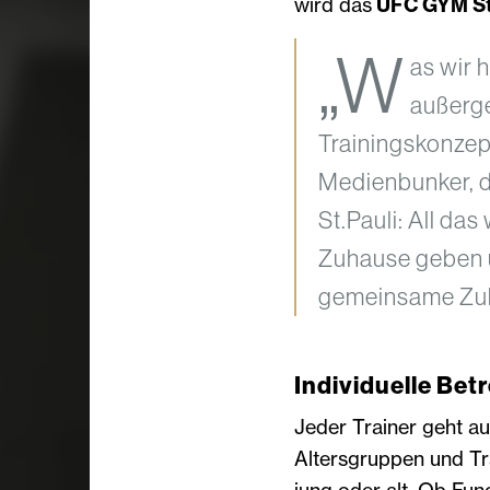
wird das
UFC GYM St
„W
as wir 
außerge
Trainingskonzep
Medienbunker, d
St.Pauli: All da
Zuhause geben un
gemeinsame Zuku
Individuelle Bet
Jeder Trainer geht au
Altersgruppen und Tra
jung oder alt. Ob Fun