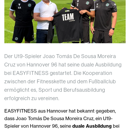
Der U19-Spieler Joao Tomás De Sousa Moreira
Cruz von Hannover 96 hat seine duale Ausbildung
bei EASYFITNESS gestartet. Die Kooperation
zwischen der Fitnesskette und dem Fußballclub
ermöglicht es, Sport und Berufsausbildung
erfolgreich zu vereinen.
EASYFITNESS aus Hannover hat bekannt gegeben,
dass Joao Tomás De Sousa Moreira Cruz, ein U19-
Spieler von Hannover 96, seine
duale Ausbildung
bei