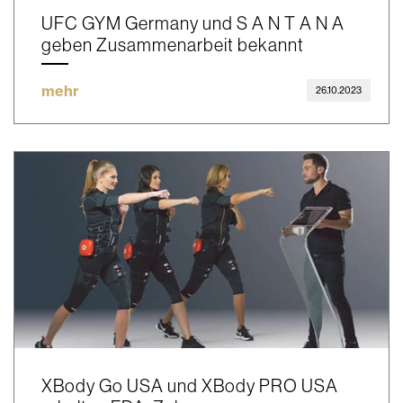
UFC GYM Germany und S A N T A N A
geben Zusammenarbeit bekannt
mehr
26.10.2023
XBody Go USA und XBody PRO USA