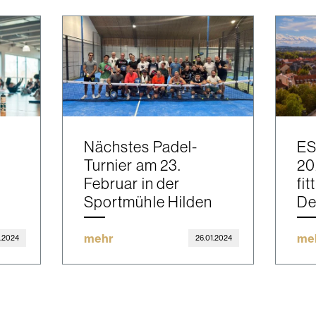
Nächstes Padel-
ES
Turnier am 23.
20
Februar in der
fi
Sportmühle Hilden
De
mehr
me
1.2024
26.01.2024