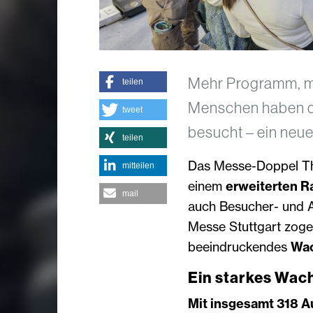
Mehr Programm, me
teilen
Menschen haben di
tweet
besucht – ein neue
teilen
Das Messe-Doppel Th
mitteilen
einem
erweiterten 
mail
auch Besucher- und Au
Messe Stuttgart zoge
beeindruckendes
Wac
Ein starkes Wa
Mit insgesamt 318 A