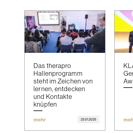
Das therapro
KL
Hallenprogramm
Ge
steht im Zeichen von
Aw
lernen, entdecken
und Kontakte
knüpfen
mehr
meh
23.01.2025