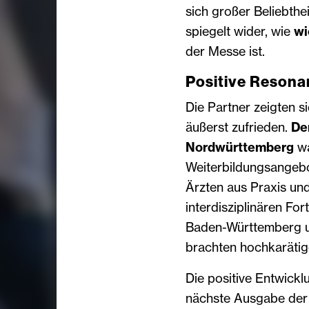
sich großer Beliebth
spiegelt wider, wie
wi
der Messe ist.
Positive Reson
Die Partner zeigten 
äußerst zufrieden.
De
Nordwürttemberg
wa
Weiterbildungsangeb
Ärzten aus Praxis und 
interdisziplinären Fo
Baden-Württemberg un
brachten hochkaräti
Die positive Entwickl
nächste Ausgabe der 