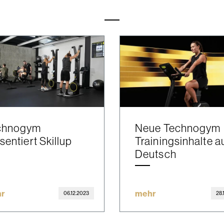
chnogym
Neue Technogym
sentiert Skillup
Trainingsinhalte a
Deutsch
r
mehr
06.12.2023
28.