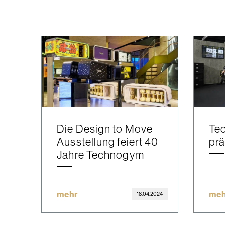
Die Design to Move
Te
Ausstellung feiert 40
prä
Jahre Technogym
mehr
meh
18.04.2024