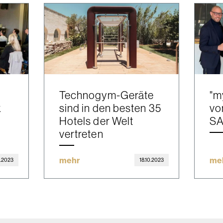
Technogym-Geräte
"m
k
sind in den besten 35
vo
Hotels der Welt
S
vertreten
mehr
me
0.2023
18.10.2023