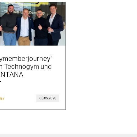
ymemberjourney"
n Technogym und
ANTANA
hr
03.05.2023