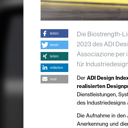
Die Biostrength-L
teilen
2023 des ADI Desig
tweet
Associazione per i
teilen
für Industriedesig
mitteilen
Der
ADI Design Inde
mail
realisierten Designp
Dienstleistungen, Sys
des Industriedesigns
Die Aufnahme in den A
Anerkennung und dien