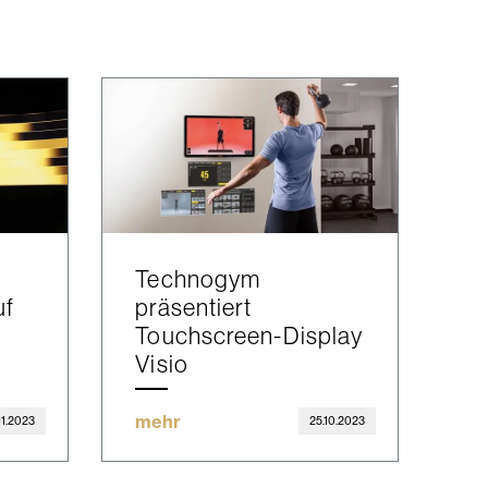
Technogym
uf
präsentiert
Touchscreen-Display
Visio
mehr
11.2023
25.10.2023