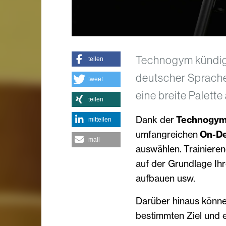
Technogym kündigt 
teilen
deutscher Sprache
tweet
eine breite Palette
teilen
Dank der
Technogym 
mitteilen
umfangreichen
On-De
mail
auswählen. Trainiere
auf der Grundlage Ih
aufbauen usw.
Darüber hinaus könne
bestimmten Ziel und 