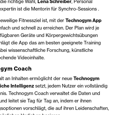
die richtige Wahl,
Lena Schreiber
, Personal
expertin ist die Mentorin für Synchro-Sessions .
weilige Fitnessziel ist, mit der
Technogym App
nfach und schnell zu erreichen. Der Plan wird je
rfügbaren Geräte und Körpergewichtsübungen
chlägt die App das am besten geeignete Training
bei wissenschaftliche Forschung, künstliche
echende Videoinhalte.
ogym Coach
falt an Inhalten ermöglicht der neue
Technogym
iche Intelligenz
setzt, jedem Nutzer ein vollständig
ebnis. Technogym Coach verwaltet die Daten und
nd leitet sie Tag für Tag an, indem er ihnen
soptionen vorschlägt, die auf ihren Leidenschaften,