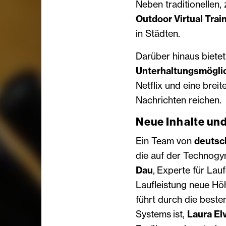
Neben traditionellen, 
Outdoor Virtual Trai
in Städten.
Darüber hinaus biete
Unterhaltungsmögli
Netflix und eine breit
Nachrichten reichen.
Neue Inhalte un
Ein Team von
deutsc
die auf der Technogy
Dau
,
Experte für Lauf
Laufleistung neue Hö
führt durch die beste
Systems ist,
Laura Elv