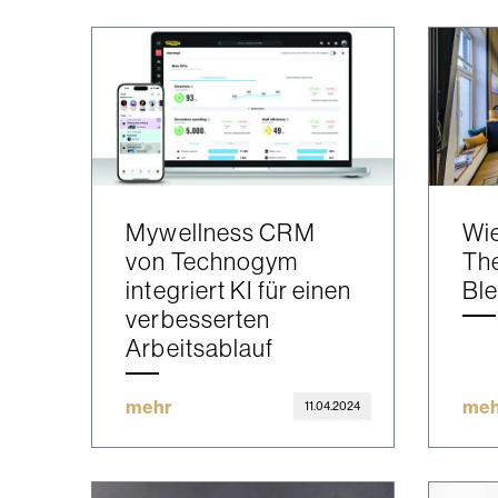
Mywellness CRM
Wi
von Technogym
Th
integriert KI für einen
Bl
verbesserten
Arbeitsablauf
mehr
meh
11.04.2024