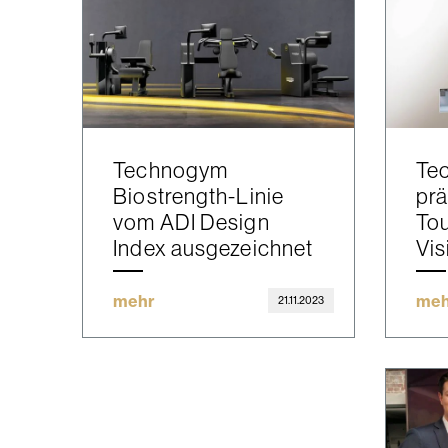
Technogym
Te
Biostrength-Linie
prä
vom ADI Design
To
Index ausgezeichnet
Vis
mehr
meh
21.11.2023