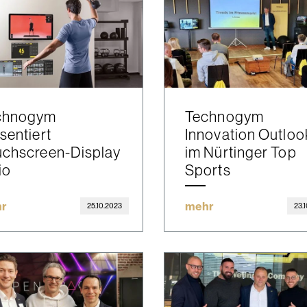
chnogym
Technogym
sentiert
Innovation Outloo
uchscreen-Display
im Nürtinger Top
io
Sports
r
mehr
25.10.2023
23.