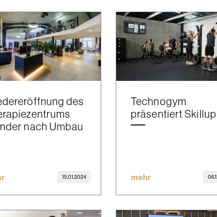
edereröffnung des
Technogym
erapiezentrums
präsentiert Skillup
ender nach Umbau
r
mehr
15.01.2024
06.