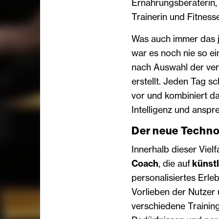
Ernährungsberaterin, 
Trainerin und Fitness
Was auch immer das je
war es noch nie so ei
nach Auswahl der ve
erstellt. Jeden Tag s
vor und kombiniert da
Intelligenz und anspr
Der neue Techn
Innerhalb dieser Viel
Coach
, die auf
künstl
personalisiertes Erl
Vorlieben der Nutzer u
verschiedene Training