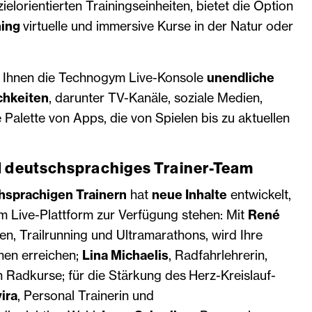
zielorientierten Trainingseinheiten, bietet die Option
ning
virtuelle und immersive Kurse in der Natur oder
t Ihnen die Technogym Live-Konsole
unendliche
chkeiten
, darunter TV-Kanäle, soziale Medien,
e Palette von Apps, die von Spielen bis zu aktuellen
d deutschsprachiges Trainer-Team
hsprachigen Trainern
hat
neue Inhalte
entwickelt,
m Live-Plattform zur Verfügung stehen: Mit
René
en, Trailrunning und Ultramarathons, wird Ihre
hen erreichen;
Lina Michaelis
, Radfahrlehrerin,
n Radkurse; für die Stärkung des Herz-Kreislauf-
ira
, Personal Trainerin und