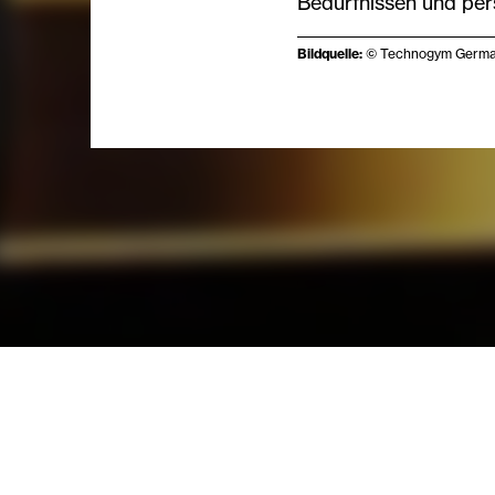
Bedürfnissen und pers
Bildquelle:
© Technogym Germ