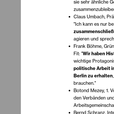
sie sehr ähnliche 
zusammenzubleiben
Claus Umbach, Präs
"Ich kann es nur b
zusammenschließ
agieren und sprech
Frank Böhme, Gründ
Fit: "
Wir haben His
wichtige Protagon
politische Arbeit i
Berlin zu erhalten
brauchen."
Botond Mezey, 1. V
den Verbänden und
Arbeitsgemeinschaf
Bernd Schranz, Int