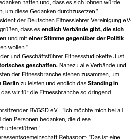
Gedanken hatten und, dass es sich lohnen würde
, um diese Gedanken durchzusetzen."
ident der Deutschen Fitnesslehrer Vereinigung e.V:
egrüßen, dass es
endlich Verbände gibt, die sich
en
und mit
einer Stimme gegenüber der Politik
en wollen."
er und Geschäftsführer Fitnessstudiokette Just
torisches geschaffen.
Nahezu alle Verbände und
isten der Fitnessbranche stehen zusammen, um
n Berlin
zu leisten und endlich das
Standing in
, das wir für die Fitnessbranche so dringend
orsitzender BVGSD e.V.: "Ich möchte mich bei all
 den Personen bedanken, die diese
t unterstützen."
eressentsgemeinschaft Rehasport: "Das ist eine