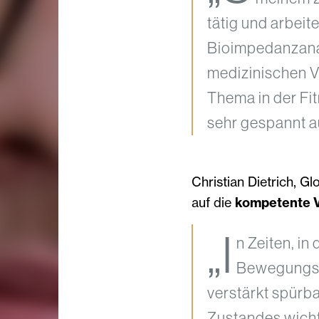
tätig und arbei
Bioimpedanzanal
medizinischen Va
Thema in der Fit
sehr gespannt a
Christian Dietrich, G
auf die
kompetente 
„I
n Zeiten, i
Bewegungsm
verstärkt spürbar
Zustandes wicht