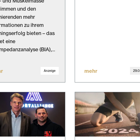
t- und Muskelmasse
timmen und den
nierenden mehr
rmationen zu ihrem
ningserfolg bieten – das
tet eine
mpedanzanalyse (BIA),…
r
mehr
Anzeige
29.0