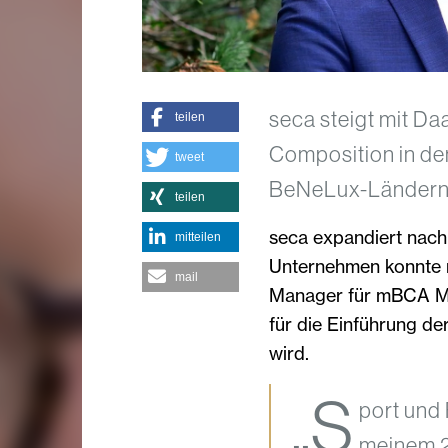
seca steigt mit D
teilen
Composition in de
tweet
BeNeLux-Ländern 
teilen
seca expandiert nac
mitteilen
Unternehmen konnte 
mail
Manager für mBCA Med
für die Einführung 
wird.
„S
port und 
meinem 20