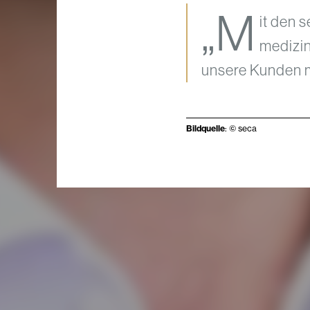
„M
it den 
medizin
unsere Kunden m
Bildquelle
: © seca