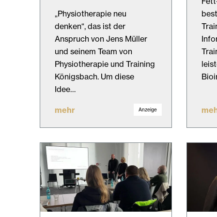
Fet
„Physiotherapie neu
bes
denken“, das ist der
Trai
Anspruch von Jens Müller
Info
und seinem Team von
Trai
Physiotherapie und Training
leis
Königsbach. Um diese
Bioi
Idee…
mehr
meh
Anzeige