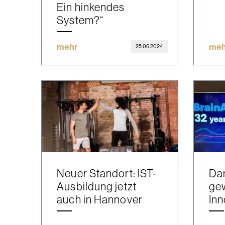
Ein hinkendes
System?“
mehr
meh
25.06.2024
Neuer Standort: IST-
Da
Ausbildung jetzt
gew
auch in Hannover
Inn