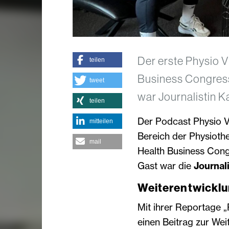
Der erste Physio V
teilen
Business Congres
tweet
war Journalistin K
teilen
Der Podcast Physio Vi
mitteilen
Bereich der Physiothe
mail
Health Business Con
Gast war die
Journali
Weiterentwicklu
Mit ihrer Reportage „
einen Beitrag zur Wei