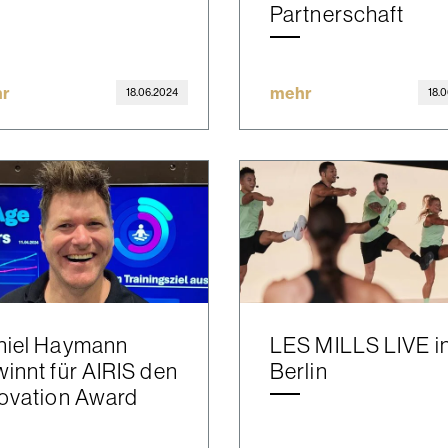
Partnerschaft
r
mehr
18.06.2024
18.
niel Haymann
LES MILLS LIVE i
innt für AIRIS den
Berlin
ovation Award