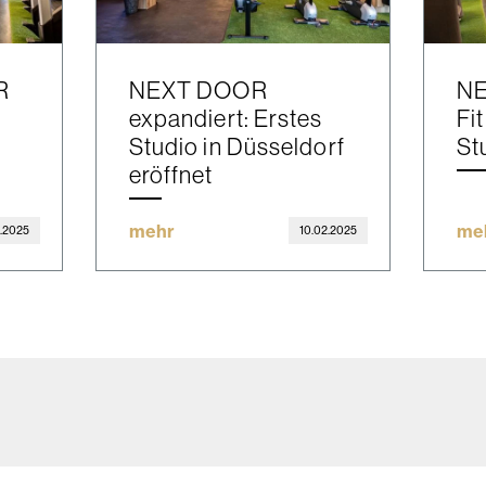
R
NEXT DOOR
NE
expandiert: Erstes
Fi
Studio in Düsseldorf
St
eröffnet
mehr
me
.2025
10.02.2025