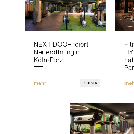
NEXT DOOR feiert
Fit
Neueröffnung in
HY
Köln-Porz
nat
Par
mehr
meh
26.11.2025