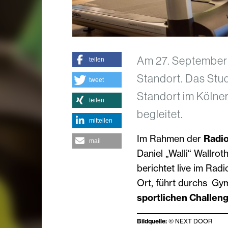
Am 27. September
teilen
Standort. Das Stud
tweet
Standort im Kölne
teilen
begleitet.
mitteilen
Im Rahmen der
Radio
mail
Daniel „Walli“ Wallrot
berichtet live im Radi
Ort, führt durchs Gym
sportlichen Challen
Bildquelle:
© NEXT DOOR