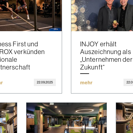
ness First und
INJOY erhält
ROX verkünden
Auszeichnung als
ionale
„Unternehmen der
tnerschaft
Zukunft“
r
mehr
22.09.2025
22.0