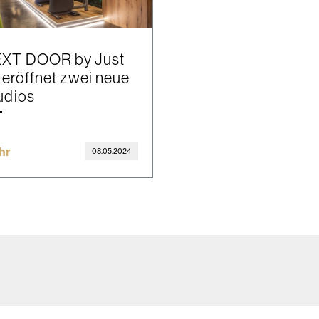
XT DOOR by Just
t eröffnet zwei neue
udios
hr
08.05.2024