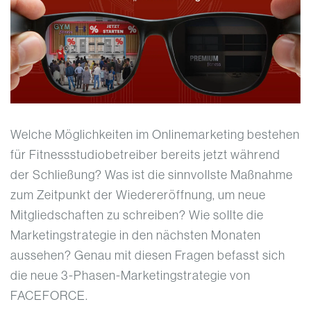
Welche Möglichkeiten im Onlinemarketing bestehen
für Fitnessstudiobetreiber bereits jetzt während
der Schließung? Was ist die sinnvollste Maßnahme
zum Zeitpunkt der Wiedereröffnung, um neue
Mitgliedschaften zu schreiben? Wie sollte die
Marketingstrategie in den nächsten Monaten
aussehen? Genau mit diesen Fragen befasst sich
die neue 3-Phasen-Marketingstrategie von
FACEFORCE.