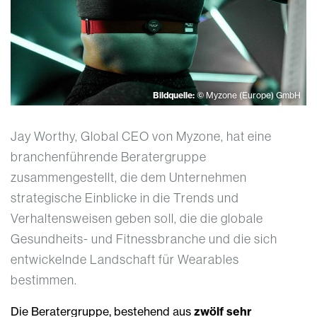
Bildquelle:
© Myzone (Europe) GmbH
Jay Worthy, Global CEO von Myzone, hat eine
branchenführende Beratergruppe
zusammengestellt, die dem Unternehmen
strategische Einblicke in die Trends und
Verhaltensweisen geben soll, die die globale
Gesundheits- und Fitnessbranche und die sich
entwickelnde Landschaft für Wearables
bestimmen.
Die Beratergruppe, bestehend aus
zwölf sehr