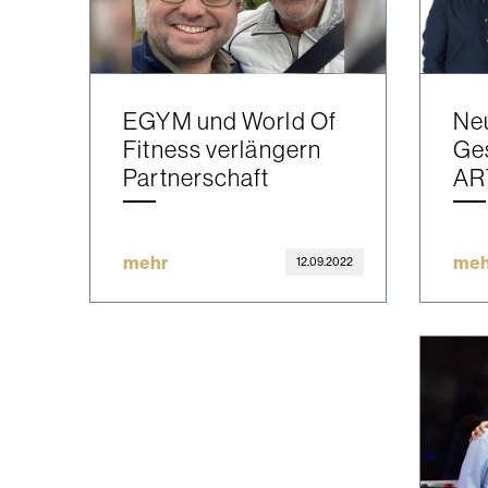
EGYM und World Of
Ne
Fitness verlängern
Ges
Partnerschaft
AR
mehr
meh
12.09.2022