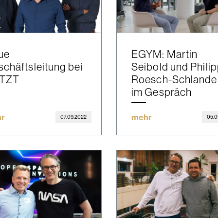
ue
EGYM: Martin
chäftsleitung bei
Seibold und Phili
TZT
Roesch-Schlande
im Gespräch
r
mehr
07.09.2022
05.0