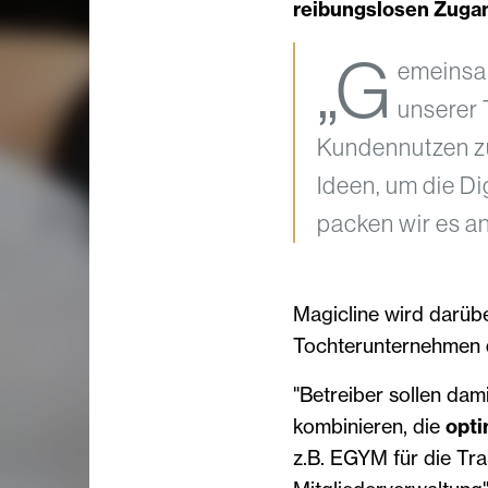
reibungslosen Zuga
„G
emeinsa
unserer 
Kundennutzen zu
Ideen, um die Di
packen wir es an
Magicline wird darüb
Tochterunternehmen
"Betreiber sollen dami
kombinieren, die
opti
z.B. EGYM für die Tra