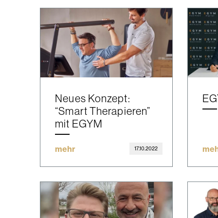
Neues Konzept:
EG
“Smart Therapieren”
mit EGYM
mehr
meh
17.10.2022