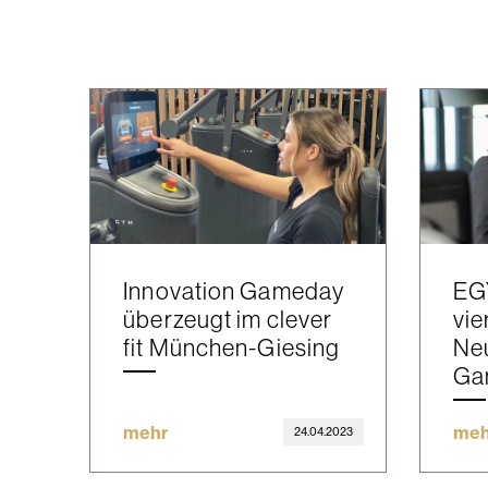
Innovation Gameday
EG
überzeugt im clever
vie
fit München-Giesing
Ne
Ga
mehr
meh
24.04.2023