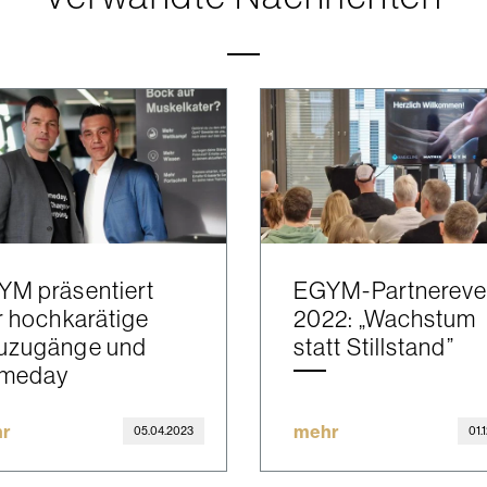
YM präsentiert
EGYM-Partnereve
r hochkarätige
2022: „Wachstum
uzugänge und
statt Stillstand”
meday
r
mehr
05.04.2023
01.