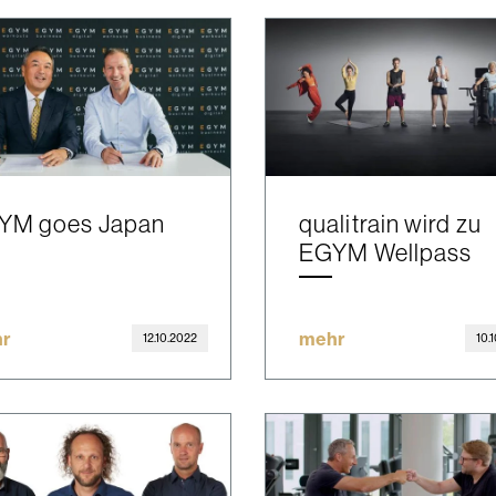
YM goes Japan
qualitrain wird zu
EGYM Wellpass
r
mehr
12.10.2022
10.