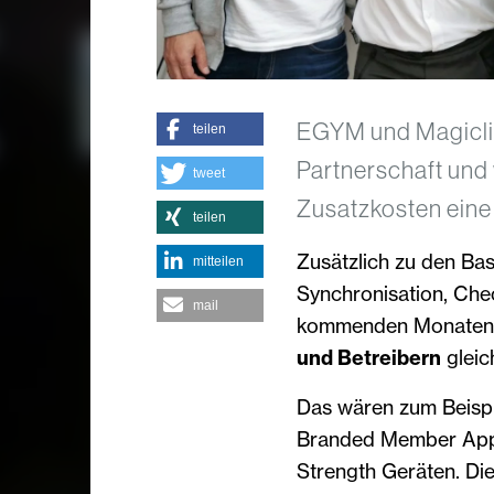
EGYM und Magiclin
teilen
Partnerschaft und
tweet
Zusatzkosten eine 
teilen
Zusätzlich zu den Bas
mitteilen
Synchronisation, Che
mail
kommenden Monaten w
und Betreibern
glei
Das wären zum Beispi
Branded Member App
Strength Geräten. Di