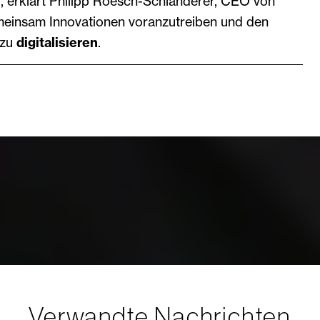
", erklärt Philipp Roesch-Schlanderer, CEO von
emeinsam Innovationen voranzutreiben und den
 zu
digitalisieren
.
Verwandte Nachrichten