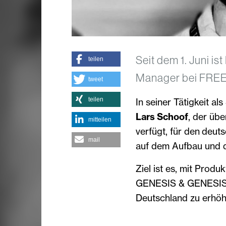
Seit dem 1. Juni i
teilen
Manager bei FRE
tweet
teilen
In seiner Tätigkeit a
Lars Schoof
, der übe
mitteilen
verfügt, für den deu
mail
auf dem Aufbau und d
Ziel ist es, mit Prod
GENESIS & GENESIS 
Deutschland zu erhöh