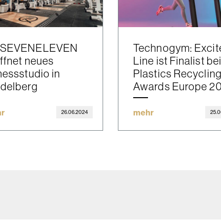
TSEVENELEVEN
Technogym: Excit
ffnet neues
Line ist Finalist be
nessstudio in
Plastics Recyclin
idelberg
Awards Europe 2
r
mehr
26.06.2024
25.0