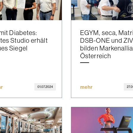
 mit Diabetes:
EGYM, seca, Matri
tes Studio erhält
DSB-ONE und ZI
es Siegel
bilden Markenalli
Österreich
r
mehr
01.07.2024
27.