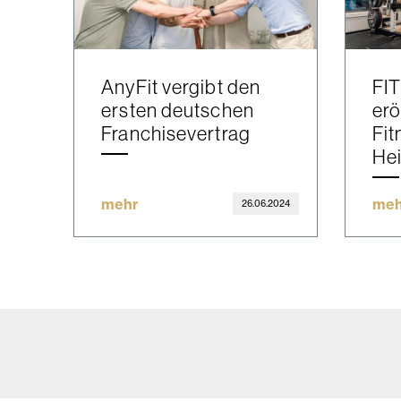
AnyFit vergibt den
FI
ersten deutschen
erö
Franchisevertrag
Fit
He
mehr
meh
26.06.2024