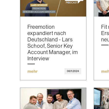
Freemotion
Fit
expandiert nach
Ers
Deutschland - Lars
neu
Schoof, Senior Key
Account Manager, im
Interview
mehr
meh
06.11.2024