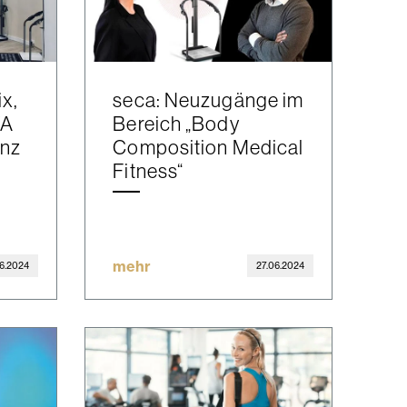
x,
seca: Neuzugänge im
VA
Bereich „Body
anz
Composition Medical
Fitness“
mehr
06.2024
27.06.2024