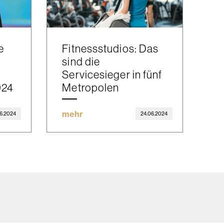
e
Fitnessstudios: Das
i
sind die
g
Servicesieger in fünf
024
Metropolen
mehr
6.2024
24.06.2024