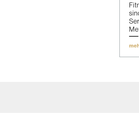
Fit
sin
Ser
Me
meh