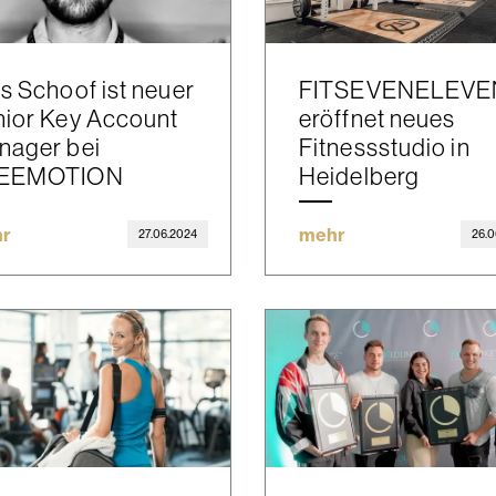
s Schoof ist neuer
FITSEVENELEVE
ior Key Account
eröffnet neues
nager bei
Fitnessstudio in
EEMOTION
Heidelberg
r
mehr
27.06.2024
26.0