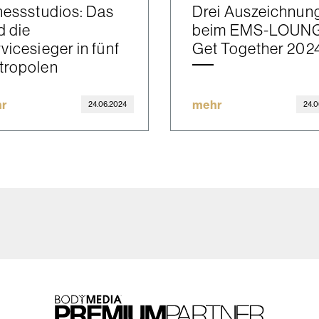
nessstudios: Das
Drei Auszeichnun
d die
beim EMS-LOUN
vicesieger in fünf
Get Together 202
tropolen
r
mehr
24.06.2024
24.0