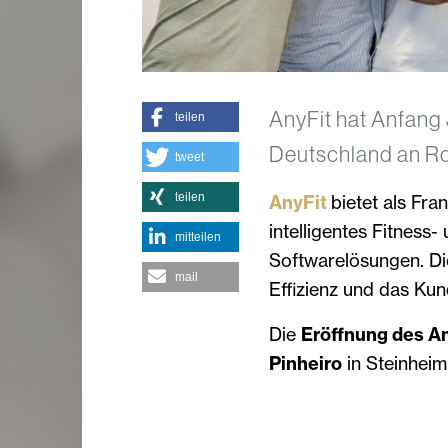
AnyFit hat Anfang 
teilen
Deutschland an Ro
tweet
teilen
AnyFit
bietet als Fr
intelligentes Fitnes
mitteilen
Softwarelösungen. Di
mail
Effizienz und das Kun
Die
Eröffnung des A
Pinheiro
in Steinheim