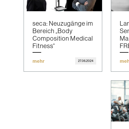
seca: Neuzugänge im
Lar
Bereich „Body
Sen
Composition Medical
Ma
Fitness“
FR
mehr
meh
27.06.2024