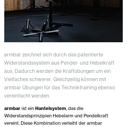
armbar zeichnet sich durch das patentierte
Widerstandssystem aus Pendel- und Hebelkraft
aus. Dadurch werden die Kraftübungen um ein
Vielfaches schwerer. Gleichzeitig können mit
armbar Übungen für das Techniktraining ebenso
vereinfacht werden.
armbar
ist ein
Hantelsystem
, das die
Widerstandsprinzipien Hebelarm und Pendelkraft
vereint. Diese Kombination verleiht der armbar