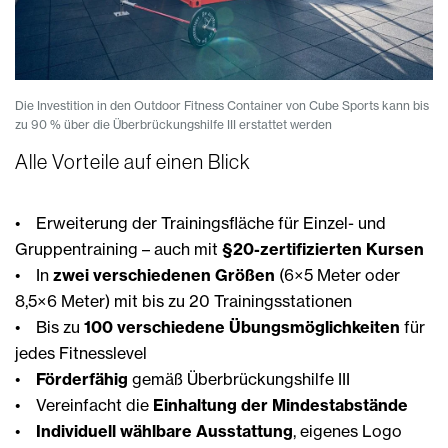
Die Investition in den Outdoor Fitness Container von Cube Sports kann bis
zu 90 % über die Überbrückungshilfe III erstattet werden
Alle Vorteile auf einen Blick
• Erweiterung der Trainingsfläche für Einzel- und
Gruppentraining – auch mit
§20-zertifizierten Kursen
• In
zwei verschiedenen Größen
(6×5 Meter oder
8,5×6 Meter) mit bis zu 20 Trainingsstationen
• Bis zu
100 verschiedene Übungsmöglichkeiten
für
jedes Fitnesslevel
•
Förderfähig
gemäß Überbrückungshilfe III
• Vereinfacht die
Einhaltung der Mindestabstände
•
Individuell wählbare Ausstattung
, eigenes Logo