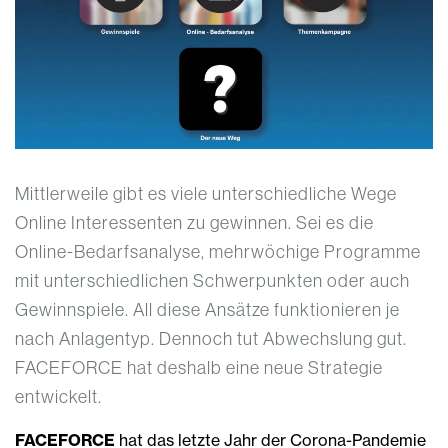
Mittlerweile gibt es viele unterschiedliche Wege
Online Interessenten zu gewinnen. Sei es die
Online-Bedarfsanalyse, mehrwöchige Programme
mit unterschiedlichen Schwerpunkten oder auch
Gewinnspiele. All diese Ansätze funktionieren je
nach Anlagentyp. Dennoch tut Abwechslung gut.
FACEFORCE hat deshalb eine neue Strategie
entwickelt.
FACEFORCE
hat das letzte Jahr der Corona-Pandemie