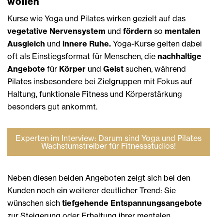
wollen
Kurse wie Yoga und Pilates wirken gezielt auf das
vegetative Nervensystem
und
fördern
so
mentalen
Ausgleich
und
innere Ruhe.
Yoga-Kurse gelten dabei
oft als Einstiegsformat für Menschen, die
nachhaltige
Angebote
für
Körper
und
Geist
suchen, während
Pilates insbesondere bei Zielgruppen mit Fokus auf
Haltung, funktionale Fitness und Körperstärkung
besonders gut ankommt.
Experten im Interview: Darum sind Yoga und Pilates
Wachstumstreiber für Fitnessstudios!
Neben diesen beiden Angeboten zeigt sich bei den
Kunden noch ein weiterer deutlicher Trend: Sie
wünschen sich
tiefgehende Entspannungsangebote
zur Steigerung oder Erhaltung ihrer mentalen