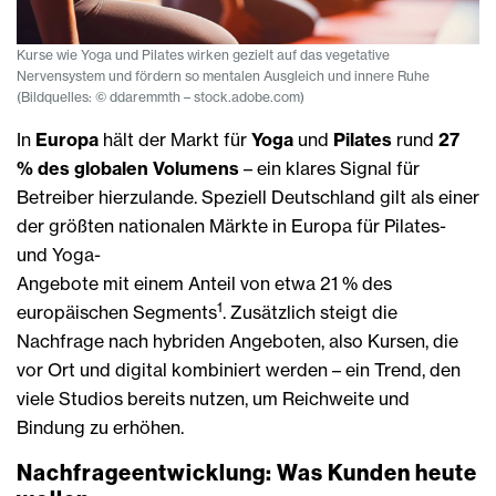
Kurse wie Yoga und Pilates wirken gezielt auf das vegetative
Nervensystem und fördern so mentalen Ausgleich und innere Ruhe
(Bildquelles: © ddaremmth – stock.adobe.com)
In
Europa
hält der Markt für
Yoga
und
Pilates
rund
27
% des globalen Volumens
– ein klares Signal für
Betreiber hierzulande. Speziell Deutschland gilt als einer
der größten nationalen Märkte in Europa für Pilates-
und Yoga-
Angebote mit einem Anteil von etwa 21 % des
1
europäischen Segments
. Zusätzlich steigt die
Nachfrage nach hybriden Angeboten, also Kursen, die
vor Ort und digital kombiniert werden – ein Trend, den
viele Studios bereits nutzen, um Reichweite und
Bindung zu erhöhen.
Nachfrageentwicklung: Was Kunden heute