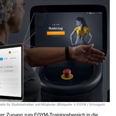
teile für Studiobetreiber und Mitglieder (Bildquelle: © EGYM / Virtuagym)
der Zugang zum EGYM-Trainingsbereich in die