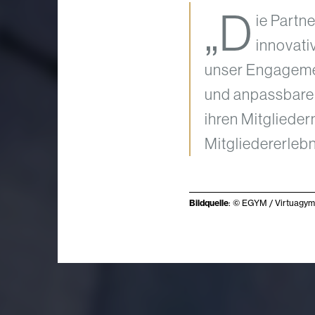
„D
ie Partn
innovati
unser Engagemen
und anpassbaren
ihren Mitglieder
Mitgliedererlebn
Bildquelle
: © EGYM / Virtuagym