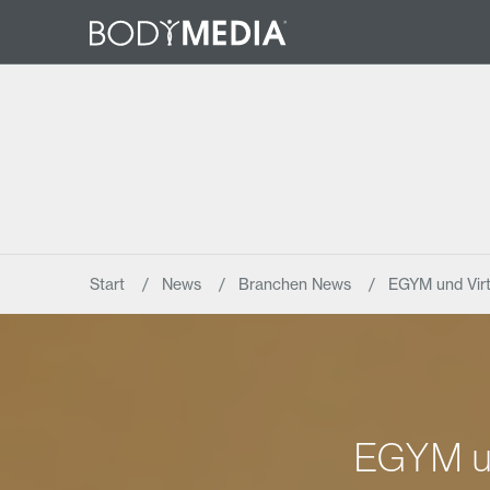
Start
News
Branchen News
EGYM und Vir
EGYM un