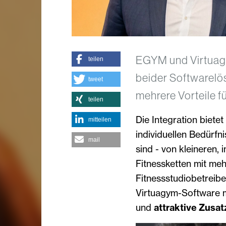
EGYM und Virtuagy
teilen
beider Softwarelö
tweet
mehrere Vorteile f
teilen
Die Integration bietet
mitteilen
individuellen Bedürf
mail
sind - von kleineren,
Fitnessketten mit meh
Fitnessstudiobetreibe
Virtuagym-Software m
und
attraktive Zusa