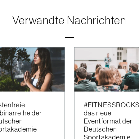
Verwandte Nachrichten
tenfreie
#FITNESSROCKS
inarreihe der
das neue
utschen
Eventformat der
ortakademie
Deutschen
Sportakademie