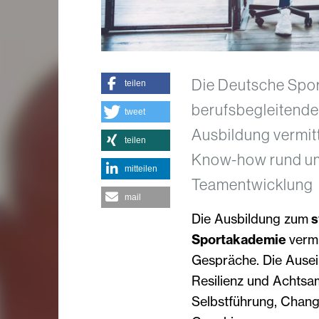
Die Deutsche Spor
teilen
berufsbegleitende
tweet
Ausbildung vermitt
teilen
Know-how rund um
mitteilen
Teamentwicklung
mail
Die Ausbildung zum
s
Sportakademie
vermi
Gespräche. Die Ause
Resilienz und Achtsam
Selbstführung, Chang