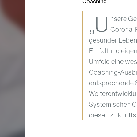
Coaching.
„U
nsere Ge
Corona-P
gesunder Lebens
Entfaltung eigen
Umfeld eine wes
Coaching-Ausbil
entsprechende Sk
Weiterentwicklu
Systemischen Co
diesen Zukunft