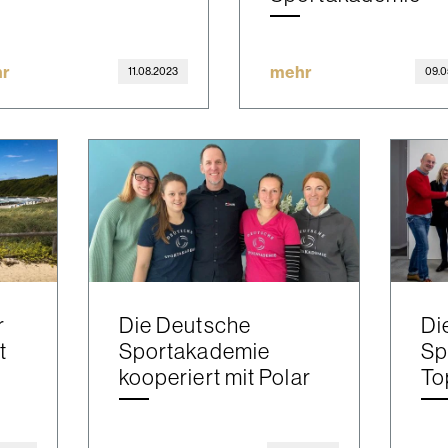
r
mehr
11.08.2023
09.0
r
Die Deutsche
Di
t
Sportakademie
Sp
kooperiert mit Polar
To