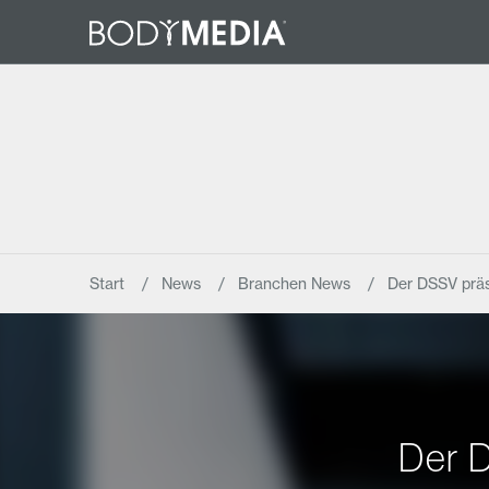
Start
News
Branchen News
Der DSSV präs
Der D