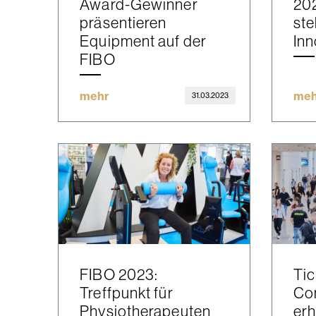
Award-Gewinner
20
präsentieren
ste
Equipment auf der
Inn
FIBO
mehr
meh
31.03.2023
FIBO 2023:
Tic
Treffpunkt für
Co
Physiotherapeuten
erh