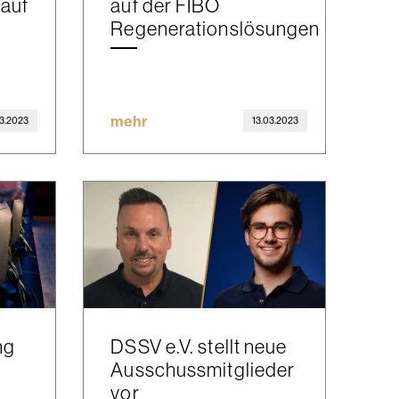
 auf
auf der FIBO
Regenerationslösungen
mehr
03.2023
13.03.2023
ng
DSSV e.V. stellt neue
Ausschussmitglieder
vor