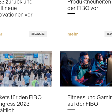
23 zurück und
Produktneuheiten
llt neue
der FIBO vor
ovationen vor
r
mehr
21.03.2023
16.
kets für den FIBO
Fitness und Gami
ngress 2023
auf der FIBO
ältlich