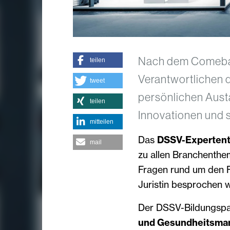
Nach dem Comeback
teilen
Verantwortlichen 
tweet
persönlichen Aust
teilen
Innovationen und 
mitteilen
Das
DSSV-Experten
mail
zu allen Branchenth
Fragen rund um den F
Juristin besprochen 
Der DSSV-Bildungspa
und Gesundheitsma