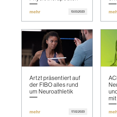
mehr
meh
13.03.2023
Artzt präsentiert auf
ACI
der FIBO alles rund
Ne
um Neuroathletik
un
mit
mehr
meh
17.02.2023