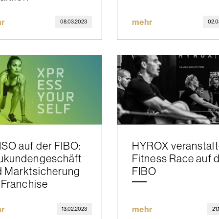
r
mehr
08.03.2023
02.0
SO auf der FIBO:
HYROX veranstalt
ukundengeschäft
Fitness Race auf 
d Marktsicherung
FIBO
 Franchise
r
mehr
13.02.2023
21