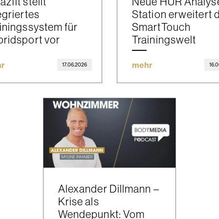
zfit stellt
Neue HUR Analys
egriertes
Station erweitert 
iningssystem für
SmartTouch
ridsport vor
Trainingswelt
r
mehr
17.06.2026
16.
Alexander Dillmann –
Krise als
Wendepunkt: Vom