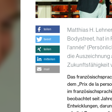
Matthias H. Lehne
teilen
Bodystreet, hat in 
tweet
l'année" (Persönli
teilen
die Auszeichnung a
mitteilen
Zukunftsfähigkeit
mail
Das französischspra
dem „Prix de la perso
im französischsprach
beobachtet seit Jahr
Entwicklungen, darunt