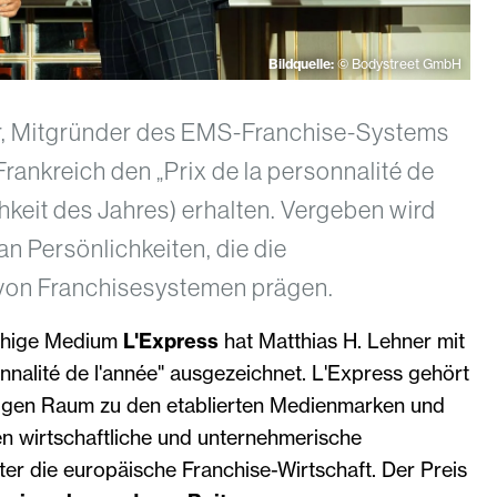
Bildquelle:
© Bodystreet GmbH
r, Mitgründer des EMS-Franchise-Systems
Frankreich den „Prix de la personnalité de
chkeit des Jahres) erhalten. Vergeben wird
n Persönlichkeiten, die die
 von Franchisesystemen prägen.
chige Medium
L'Express
hat Matthias H. Lehner mit
nnalité de l'année" ausgezeichnet. L'Express gehört
igen Raum zu den etablierten Medienmarken und
en wirtschaftliche und unternehmerische
er die europäische Franchise-Wirtschaft. Der Preis