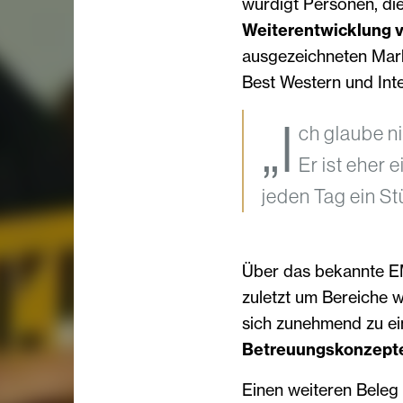
würdigt Personen, di
Weiterentwicklung 
ausgezeichneten Mark
Best Western und Inte
„I
ch glaube ni
Er ist eher
jeden Tag ein S
Über das bekannte E
zuletzt um Bereiche w
sich zunehmend zu e
Betreuungskonzept
Einen weiteren Beleg 