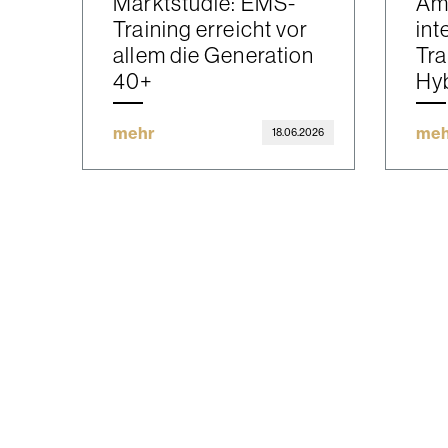
Marktstudie: EMS-
Ama
Training erreicht vor
int
allem die Generation
Tra
40+
Hyb
mehr
meh
18.06.2026